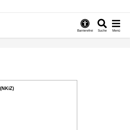
Barrierefrei
Suche
Menü
 (NKiZ)