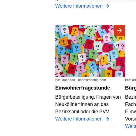
Weitere Informationen
Bild: dacasdo - depositphotos.com
Bild: a
Einwohnerfragestunde
Bür
Bürgerbeteiligung, Fragen von
Bezi
Neuköllner*innen an das
Fach
Bezirksamt oder die BVV
Einw
Weitere Informationen
Vors
Weit