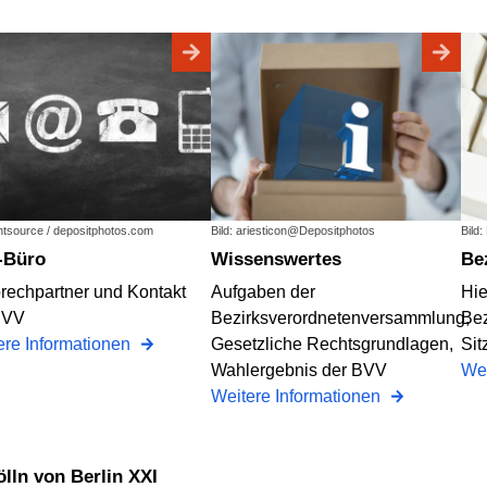
ightsource / depositphotos.com
Bild: ariesticon@Depositphotos
Bild
V-Büro
Wissenswertes
B
rechpartner und Kontakt
Aufgaben der
Hie
BVV
Bezirksverordnetenversammlung,
Bez
ere Informationen
Gesetzliche Rechtsgrundlagen,
Sit
Wahlergebnis der BVV
Wei
Weitere Informationen
ln von Berlin XXI