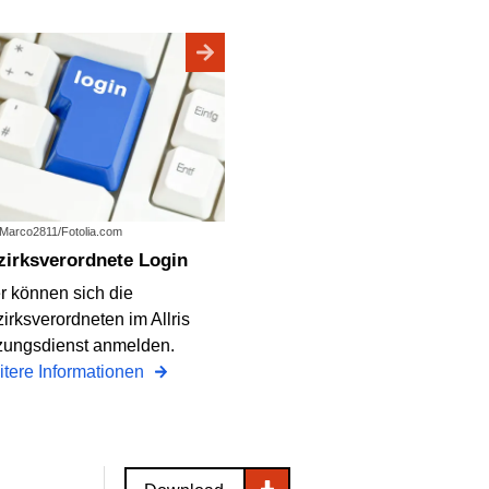
: Marco2811/Fotolia.com
ezirksverordnete Login
r können sich die
irksverordneten im Allris
zungsdienst anmelden.
tere Informationen