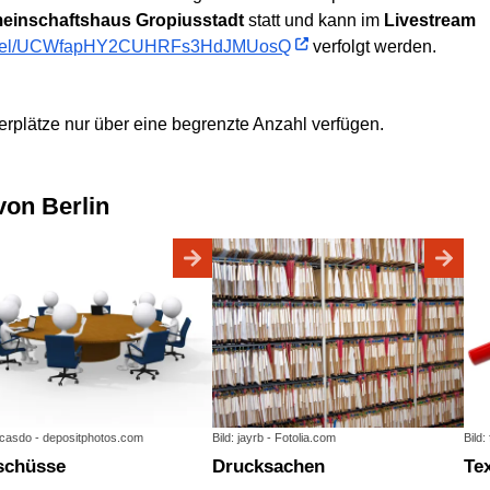
einschaftshaus Gropiusstadt
statt und kann im
Livestream
hannel/UCWfapHY2CUHRFs3HdJMUosQ
verfolgt werden.
erplätze nur über eine begrenzte Anzahl verfügen.
von Berlin
acasdo - depositphotos.com
Bild: jayrb - Fotolia.com
Bild:
sschüsse
Drucksachen
T