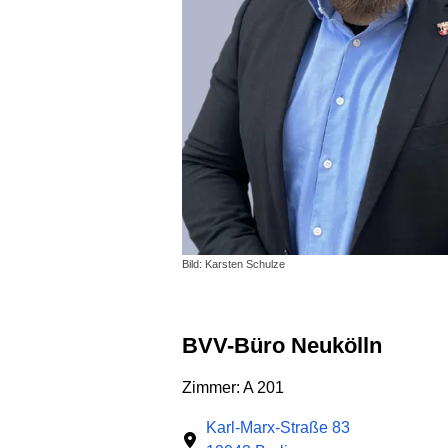
Bild: Karsten Schulze
BVV-Büro Neukölln
Zimmer: A 201
Karl-Marx-Straße 83