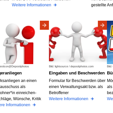
Weitere Informationen
gestellte A
riesticon@Depositphotos
Bild: lightsource / depositphotos.com
Bild:
geranliegen
Eingaben und Beschwerden
B
rksanliegen an einen
Formular für Beschwerden über
Mög
ausschuss als
einen Verwaltungsakt bzw. als
als
ohner*in einreichen-
Betroffener
bez
chläge, Wünsche, Kritik
Weitere Informationen
Wei
ere Informationen