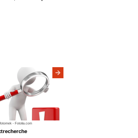
 fotomek - Fotolia.com
extrecherche