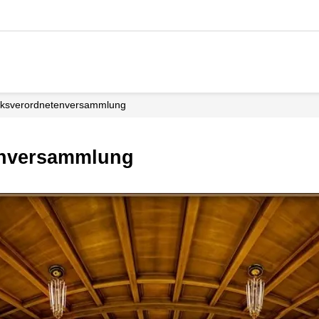
irks­verordneten­versammlung
tenversammlung