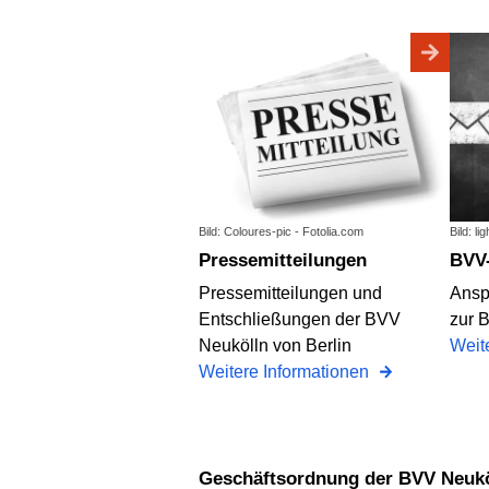
Bild: Coloures-pic - Fotolia.com
Bild: l
Pressemitteilungen
BV
Pressemitteilungen und
Ansp
Entschließungen der BVV
zur 
Neukölln von Berlin
Weit
Weitere Informationen
Geschäftsordnung der BVV Neuköl