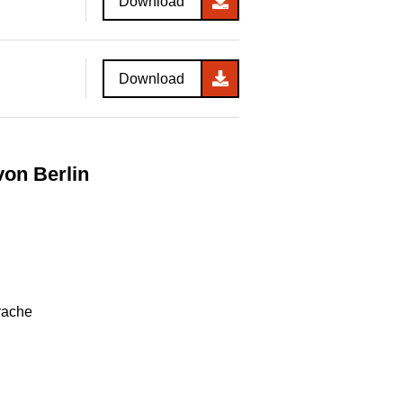
Download
Download
von Berlin
rache