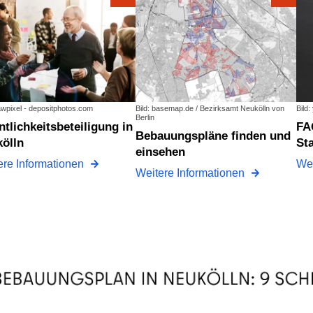
awpixel - depositphotos.com
Bild: basemap.de / Bezirksamt Neukölln von
Bild
Berlin
FAQ des
Bebauungspläne finden und
ölln
St
einsehen
ere Informationen
Wei
Weitere Informationen