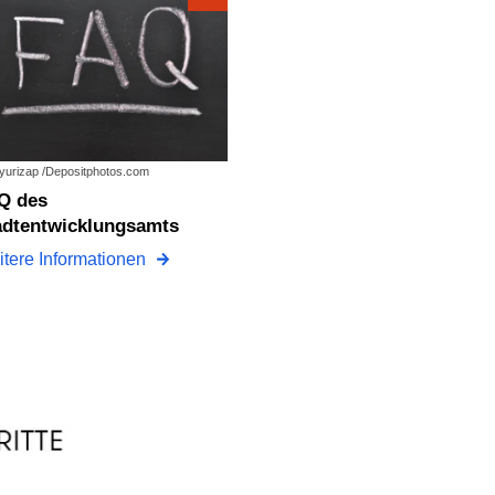
: yurizap /Depositphotos.com
adtentwicklungsamts
tere Informationen