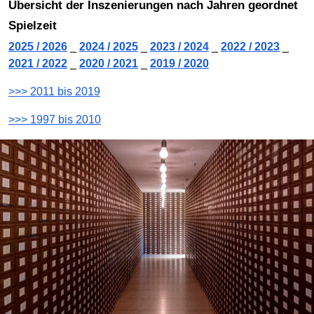
Übersicht der Inszenierungen nach Jahren geordnet
Spielzeit
2025 / 2026
_
2024 / 2025
_
2023 / 2024
_
2022 / 2023
_
2021 / 2022
_
2020 / 2021
_
2019 / 2020
>>> 2011 bis 2019
>>> 1997 bis 2010