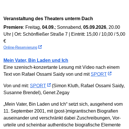
Veranstaltung des Theaters unterm Dach
Premiere
: Freitag,
04.09.
; Sonnabend,
05.09.2026
, 20.00
Uhr | Ort: Schönfließer Straße 7 | Eintritt: 15,00 / 10,00 / 5,00
€
Online-Reservierung
Mein Vater, Bin Laden und Ich
Eine szenisch-konzertante Lesung mit Video nach einem
Text von Rafael Ossami Saidy von und mit
SPORT
Von und mit:
SPORT
(Simon Kluth, Rafael Ossami Saidy,
Susanne Brendel), Genet Zegay
„Mein Vater, Bin Laden und Ich“ setzt sich, ausgehend vom
11. September 2001, mit (post-)migrantischen Biografien
aus­einander und ver­schränkt dabei Zu­schreibungen, Vor­
urteile und schein­bar authen­tische biografi­sche Elemente