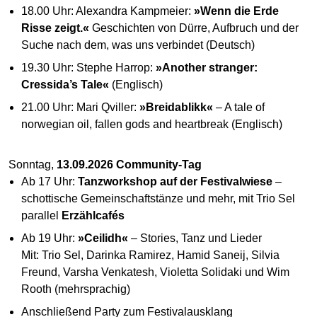
18.00 Uhr: Alexandra Kampmeier:
»Wenn die Erde
Risse zeigt.«
Geschichten von Dürre, Aufbruch und der
Suche nach dem, was uns verbindet (Deutsch)
19.30 Uhr: Stephe Harrop:
»Another stranger:
Cressida’s Tale«
(Englisch)
21.00 Uhr: Mari Qviller:
»Breidablikk«
– A tale of
norwegian oil, fallen gods and heartbreak (Englisch)
Sonntag,
13.09.2026
Community-Tag
Ab 17 Uhr:
Tanzwork­shop auf der Festival­wiese
–
schottische Gemeinschafts­tänze und mehr, mit Trio Sel
parallel
Erzählcafés
Ab 19 Uhr:
»Ceilidh«
– Stories, Tanz und Lieder
Mit: Trio Sel, Darinka Ramirez, Hamid Saneij, Silvia
Freund, Varsha Venkatesh, Violetta Solidaki und Wim
Rooth (mehrsprachig)
Anschließend Party zum Festivalausklang