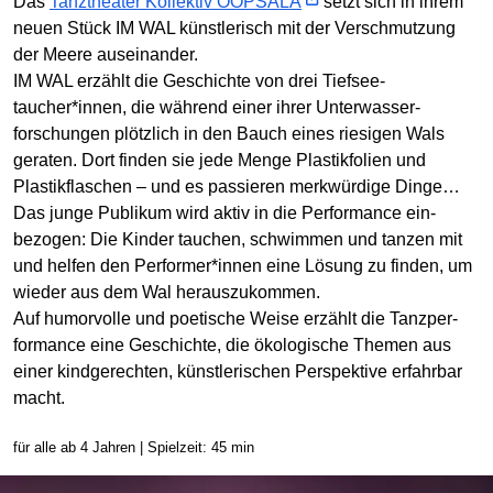
Das
Tanztheater Kollektiv OOPSALA
setzt sich in ihrem
neuen Stück IM WAL künstlerisch mit der Ver­schmutzung
der Meere aus­einander.
IM WAL erzählt die Geschichte von drei Tiefsee­
taucher*innen, die während einer ihrer Unter­wasser­
forschungen plötzlich in den Bauch eines riesigen Wals
geraten. Dort finden sie jede Menge Plastik­folien und
Plastik­flaschen – und es passieren merk­würdige Dinge…
Das junge Publikum wird aktiv in die Performance ein­
bezogen: Die Kinder tauchen, schwimmen und tanzen mit
und helfen den Performer*innen eine Lösung zu finden, um
wieder aus dem Wal heraus­zu­kommen.
Auf humor­volle und poetische Weise erzählt die Tanz­per­
formance eine Geschichte, die ökologische Themen aus
einer kind­gerechten, künst­lerischen Perspektive erfahrbar
macht.
für alle ab 4 Jahren | Spielzeit: 45 min