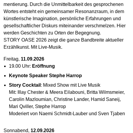
mentierung. Durch die Unmittel­barkeit des gesprochenen
Wortes entsteht ein gemein­samer Resonanzraum, in dem
künst­lerische Imagination, persönliche Erfahrungen und
gesell­schaftlicher Diskurs miteinander ver­schmelzen. Hier
werden Geschichten zu Orten der Begegnung.
STORY OASE 2026 zeigt die ganze Band­breite aktueller
Erzäh­lkunst. Mit Live-Musik.
Freitag,
11.09.2026
19.00 Uhr:
Eröffnung
Keynote Speaker Stephe Harrop
Story Cocktail
: Mixed Show mit Live Musik
Mit: Illay Chester & Meera Eilabouni, Britta Wilmsmeier,
Carolin Mazloumian, Christine Lander, Hamid Saneij,
Mari Qviller, Stephe Harrop
Moderiert von Naemi Schmidt-Lauber und Sven Tjaben
Sonnabend,
12.09.2026