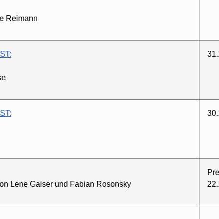
tte Reimann
ST:
31.
se
ST:
30.
Pre
 von Lene Gaiser und Fabian Rosonsky
22.