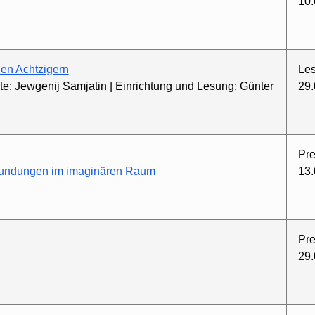
10.
den Achtzigern
Le
xte: Jewgenij Samjatin | Einrichtung und Lesung: Günter
29.
Pre
kundungen im imaginären Raum
13.
Pre
29.