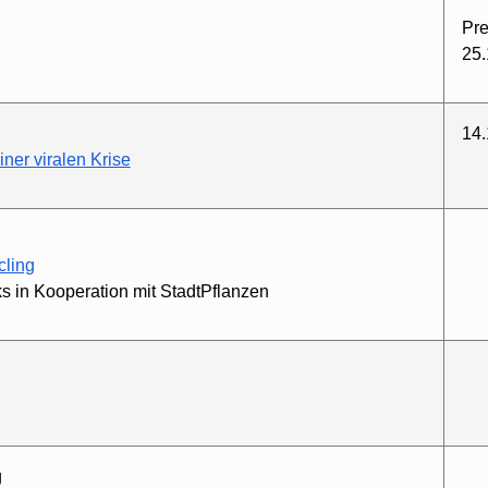
Pre
25.
14.
ner viralen Krise
cling
ks in Kooperation mit StadtPflanzen
g