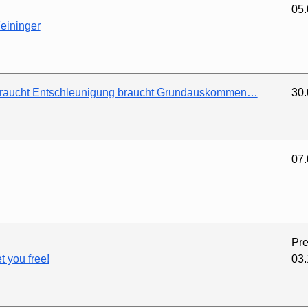
05.
eininger
braucht Entschleunigung braucht Grundauskommen…
30.
07.
Pre
t you free!
03.