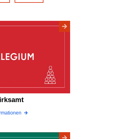
zirksamt
ormationen