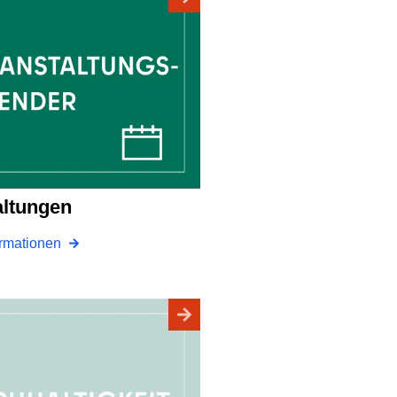
altungen
ormationen