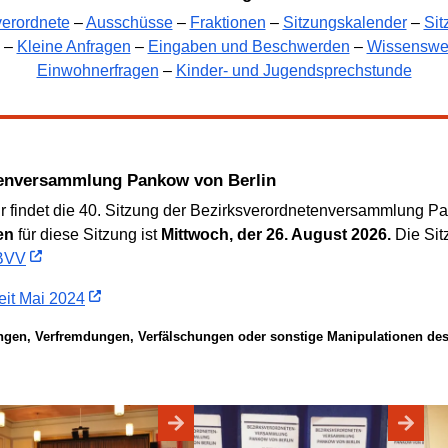
verordnete
–
Ausschüsse
–
Fraktionen
–
Sitzungskalender
–
Sit
–
Kleine Anfragen
–
Eingaben und Beschwerden
–
Wissenswe
Einwohnerfragen
–
Kinder- und Jugendsprechstunde
etenversammlung Pankow von Berlin
findet die 40. Sitzung der Bezirksverordnetenversammlung Pan
en
für diese Sitzung ist
Mittwoch, der 26. August 2026.
Die Sit
 BVV
eit Mai 2024
ungen, Verfremdungen, Verfälschungen oder sonstige Manipulationen des