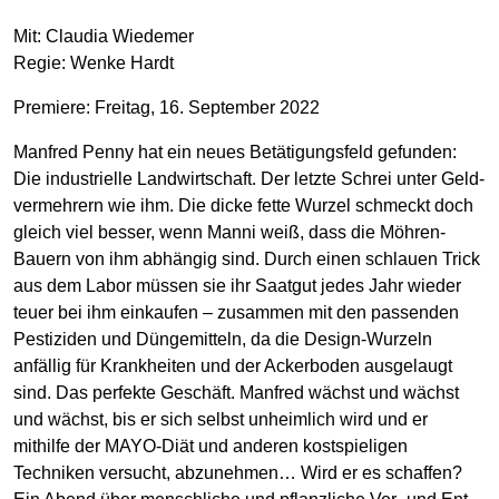
Mit: Claudia Wiedemer
Regie: Wenke Hardt
Premiere: Freitag, 16. September 2022
Manfred Penny hat ein neues Betätigungs­feld gefunden:
Die industrielle Land­wirt­schaft. Der letzte Schrei unter Geld­
ver­mehrern wie ihm. Die dicke fette Wurzel schmeckt doch
gleich viel besser, wenn Manni weiß, dass die Möhren-
Bauern von ihm abhängig sind. Durch einen schlauen Trick
aus dem Labor müssen sie ihr Saat­gut jedes Jahr wieder
teuer bei ihm einkaufen – zusammen mit den passenden
Pestiziden und Dünge­mitteln, da die Design-Wurzeln
anfällig für Krank­heiten und der Acker­boden aus­gelaugt
sind. Das perfekte Geschäft. Manfred wächst und wächst
und wächst, bis er sich selbst un­heimlich wird und er
mithilfe der MAYO-Diät und anderen kostspieligen
Techniken versucht, ab­zu­nehmen… Wird er es schaffen?