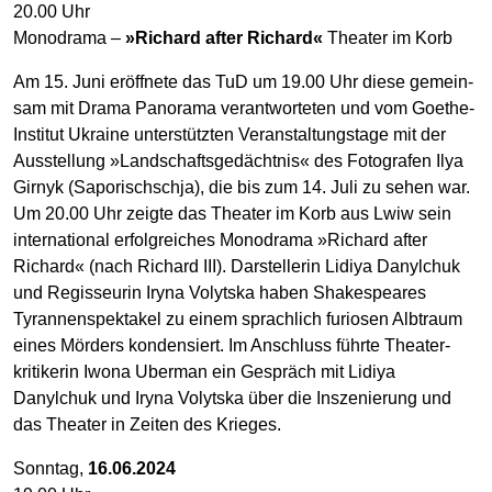
20.00 Uhr
Monodrama –
»Richard after Richard«
Theater im Korb
Am 15. Juni eröffnete das TuD um 19.00 Uhr diese gemein­
sam mit Drama Panorama ver­ant­worteten und vom Goethe-
Institut Ukraine unter­stützten Ver­anstaltungs­tage mit der
Aus­stellung »Landschafts­gedächtnis« des Foto­grafen Ilya
Girnyk (Saporischschja), die bis zum 14. Juli zu sehen war.
Um 20.00 Uhr zeigte das Theater im Korb aus Lwiw sein
international erfolgreiches Mono­drama »Richard after
Richard« (nach Richard III). Darstellerin Lidiya Danylchuk
und Regisseurin Iryna Volytska haben Shakespeares
Tyrannen­spektakel zu einem sprachlich furiosen Albtraum
eines Mörders kondensiert. Im An­schluss führte Theater­
kritikerin Iwona Uberman ein Gespräch mit Lidiya
Danylchuk und Iryna Volytska über die Insze­nierung und
das Theater in Zeiten des Krieges.
Sonntag,
16.06.2024