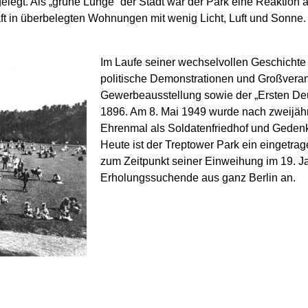
egt. Als „grüne Lunge“ der Stadt war der Park eine Reaktion a
 in überbelegten Wohnungen mit wenig Licht, Luft und Sonne. Be
Im Laufe seiner wechselvollen Geschichte 
politische Demonstrationen und Großveran
Gewerbeausstellung sowie der „Ersten Deu
1896. Am 8. Mai 1949 wurde nach zweijähr
Ehrenmal als Soldatenfriedhof und Gedenk
Heute ist der Treptower Park ein eingetra
zum Zeitpunkt seiner Einweihung im 19. Ja
Erholungssuchende aus ganz Berlin an.