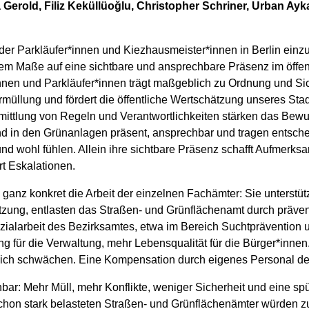
Gerold, Filiz Keküllüoğlu, Christopher Schriner, Urban Ayka
er Parkläufer*innen und Kiezhausmeister*innen in Berlin einzus
hohem Maße auf eine sichtbare und ansprechbare Präsenz im öff
en und Parkläufer*innen trägt maßgeblich zu Ordnung und Sich
üllung und fördert die öffentliche Wertschätzung unseres Stadt
ittlung von Regeln und Verantwortlichkeiten stärken das Bewuss
ind in den Grünanlagen präsent, ansprechbar und tragen entsch
und wohl fühlen. Allein ihre sichtbare Präsenz schafft Aufmerks
t Eskalationen.
n ganz konkret die Arbeit der einzelnen Fachämter: Sie unterst
zung, entlasten das Straßen- und Grünflächenamt durch präven
ialarbeit des Bezirksamtes, etwa im Bereich Suchtprävention 
g für die Verwaltung, mehr Lebensqualität für die Bürger*innen
lich schwächen. Eine Kompensation durch eigenes Personal der 
ar: Mehr Müll, mehr Konflikte, weniger Sicherheit und eine spü
hon stark belasteten Straßen- und Grünflächenämter würden zus