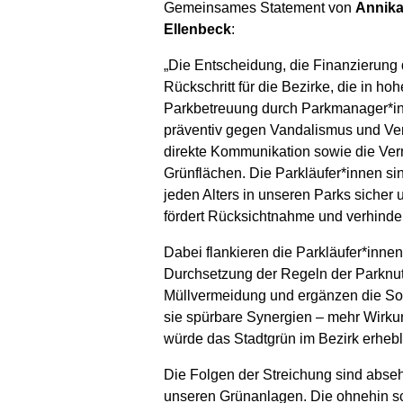
Gemeinsames Statement von
Annika 
Ellenbeck
:
„Die Entscheidung, die Finanzierung d
Rückschritt für die Bezirke, die in 
Parkbetreuung durch Parkmanager*inn
präventiv gegen Vandalismus und Verm
direkte Kommunikation sowie die Verm
Grünflächen. Die Parkläufer*innen s
jeden Alters in unseren Parks sicher 
fördert Rücksichtnahme und verhinder
Dabei flankieren die Parkläufer*inne
Durchsetzung der Regeln der Parknut
Müllvermeidung und ergänzen die Soz
sie spürbare Synergien – mehr Wirkun
würde das Stadtgrün im Bezirk erheb
Die Folgen der Streichung sind absehb
unseren Grünanlagen. Die ohnehin sc