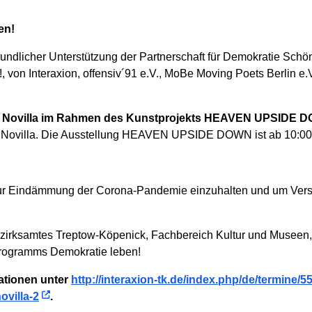
en!
reundlicher Unterstützung der Partnerschaft für Demokratie Sch
von Interaxion, offensiv´91 e.V., MoBe Moving Poets Berlin e.
der Novilla im Rahmen des Kunstprojekts HEAVEN UPSIDE 
s Novilla. Die Ausstellung HEAVEN UPSIDE DOWN ist ab 10:00 
 zur Eindämmung der Corona-Pandemie einzuhalten und um Ve
ezirksamtes Treptow-Köpenick, Fachbereich Kultur und Museen, 
rogramms Demokratie leben!
ationen unter
http://interaxion-tk.de/index.php/de/termine/55
ovilla-2
.