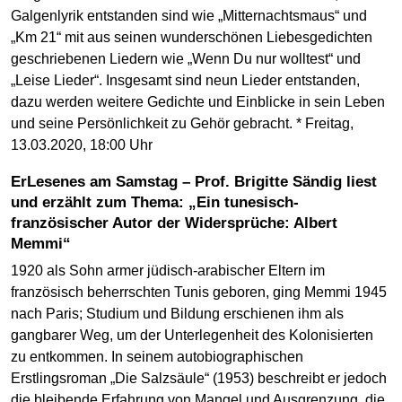
Galgenlyrik entstanden sind wie „Mitternachtsmaus“ und
„Km 21“ mit aus seinen wunderschönen Liebesgedichten
geschriebenen Liedern wie „Wenn Du nur wolltest“ und
„Leise Lieder“. Insgesamt sind neun Lieder entstanden,
dazu werden weitere Gedichte und Einblicke in sein Leben
und seine Persönlichkeit zu Gehör gebracht. * Freitag,
13.03.2020, 18:00 Uhr
ErLesenes am Samstag – Prof. Brigitte Sändig liest
und erzählt zum Thema: „Ein tunesisch-
französischer Autor der Widersprüche: Albert
Memmi“
1920 als Sohn armer jüdisch-arabischer Eltern im
französisch beherrschten Tunis geboren, ging Memmi 1945
nach Paris; Studium und Bildung erschienen ihm als
gangbarer Weg, um der Unterlegenheit des Kolonisierten
zu entkommen. In seinem autobiographischen
Erstlingsroman „Die Salzsäule“ (1953) beschreibt er jedoch
die bleibende Erfahrung von Mangel und Ausgrenzung, die