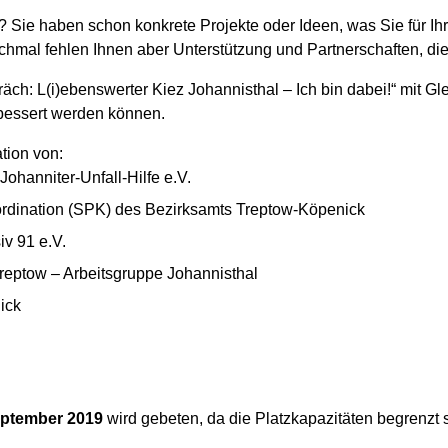
n? Sie haben schon konkrete Projekte oder Ideen, was Sie für Ih
hmal fehlen Ihnen aber Unterstützung und Partnerschaften, die
räch: L(i)ebenswerter Kiez Johannisthal – Ich bin dabei!“ mit G
bessert werden können.
tion von:
ohanniter-Unfall-Hilfe e.V.
ordination (SPK) des Bezirksamts Treptow-Köpenick
v 91 e.V.
reptow – Arbeitsgruppe Johannisthal
ick
eptember 2019
wird gebeten, da die Platzkapazitäten begrenzt 