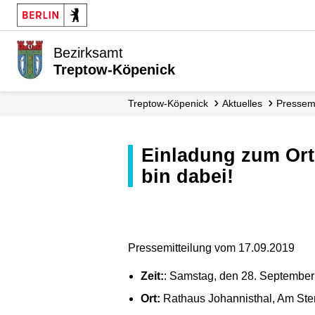
Bezirksamt
Treptow-Köpenick
Treptow-Köpenick
Aktuelles
Presse­
Einladung zum Ortsteilgespräch: L(i)ebenswerter Kiez Johannisthal – Ich
bin dabei!
Pressemitteilung vom 17.09.2019
Zeit:
: Samstag, den 28. September
Ort:
Rathaus Johannisthal, Am Ste