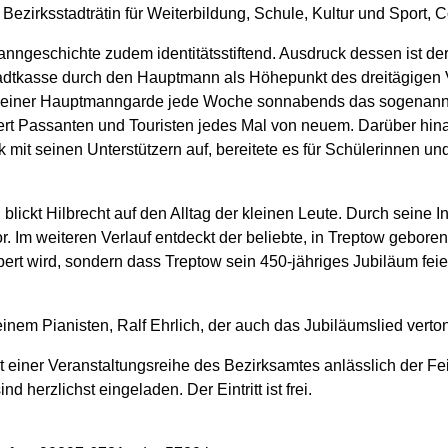
 Bezirksstadträtin für Weiterbildung, Schule, Kultur und Sport, C
ngeschichte zudem identitätsstiftend. Ausdruck dessen ist der a
dtkasse durch den Hauptmann als Höhepunkt des dreitägigen V
mit seiner Hauptmanngarde jede Woche sonnabends das sogena
rt Passanten und Touristen jedes Mal von neuem. Darüber hina
mit seinen Unterstützern auf, bereitete es für Schülerinnen und
 blickt Hilbrecht auf den Alltag der kleinen Leute. Durch seine In
or. Im weiteren Verlauf entdeckt der beliebte, in Treptow gebore
rt wird, sondern dass Treptow sein 450-jähriges Jubiläum feie
einem Pianisten, Ralf Ehrlich, der auch das Jubiläumslied verton
t einer Veranstaltungsreihe des Bezirksamtes anlässlich der Fe
d herzlichst eingeladen. Der Eintritt ist frei.