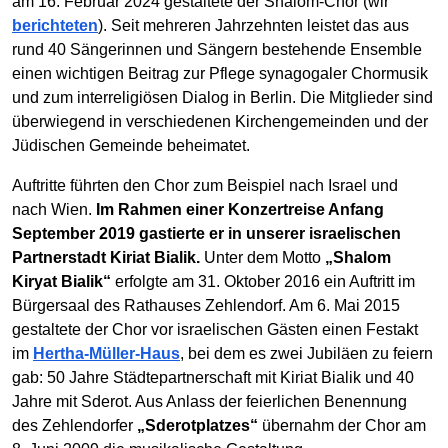
am 16. Februar 2024 gestaltete der Shalom-Chor (wir
berichteten
). Seit mehreren Jahrzehnten leistet das aus
rund 40 Sängerinnen und Sängern bestehende Ensemble
einen wichtigen Beitrag zur Pflege synagogaler Chormusik
und zum interreligiösen Dialog in Berlin. Die Mitglieder sind
überwiegend in verschiedenen Kirchengemeinden und der
Jüdischen Gemeinde beheimatet.
Auftritte führten den Chor zum Beispiel nach Israel und
nach Wien.
Im Rahmen einer Konzertreise Anfang
September 2019 gastierte er in unserer israelischen
Partnerstadt Kiriat Bialik.
Unter dem Motto
„Shalom
Kiryat Bialik“
erfolgte am 31. Oktober 2016 ein Auftritt im
Bürgersaal des Rathauses Zehlendorf. Am 6. Mai 2015
gestaltete der Chor vor israelischen Gästen einen Festakt
im
Hertha-Müller-Haus
, bei dem es zwei Jubiläen zu feiern
gab: 50 Jahre Städtepartnerschaft mit Kiriat Bialik und 40
Jahre mit Sderot. Aus Anlass der feierlichen Benennung
des Zehlendorfer
„Sderotplatzes“
übernahm der Chor am