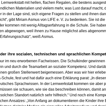
 Lernwerkstatt mit hellen, flachen Regalen, die bestens ausges
ndlichen Materialien und vielem mehr, was Lust darauf macht, 
 in der Lage sind, sich eigene Fragen zu stellen und ihnen da
cht“, gibt Miriam Asmus von LIFE e. V. zu bedenken. Sie ist die 
inder kommen mit wenig Alltagserfahrung in die Schule. Sie hab
hen abgewogen, weil ihnen zu Hause möglichst alles abgenommen
r Erfahrungsschatz“, weiß Asmus.
der ihre sozialen, technischen und sprachlichen Kompe
t nur im neu erworbenen Fachwissen. Die Schulkinder gewinnen 
in und durch die Teamarbeit an sozialer Kompetenz. Und darübe
nen großen Stellenwert beigemessen. Aber was wir hier erleben,
-Schule, fest und hat dafür auch eine Erklärung parat: „In dies
utsches Sprachwissen. In der Lernwerkstatt kommen sie aber per
müssen sie schauen, wie sie das beschreiben können, damit and
lchen Standort natürlich sehr hilfreich.“ Und noch eine Komp
ischen Ansatzes: „Von Anfang an dokumentieren die Kinder ihre