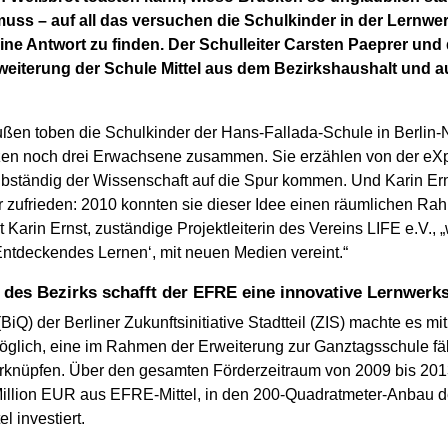
uss – auf all das versuchen die Schulkinder in der Lernwer
ine Antwort zu finden. Der Schulleiter Carsten Paeprer und 
rweiterung der Schule Mittel aus dem Bezirkshaushalt und
raußen toben die Schulkinder der Hans-Fallada-Schule in Berl
tzen noch drei Erwachsene zusammen. Sie erzählen von der eXp
bständig der Wissenschaft auf die Spur kommen. Und Karin Er
r zufrieden: 2010 konnten sie dieser Idee einen räumlichen Ra
Karin Ernst, zuständige Projektleiterin des Vereins LIFE e.V., 
Entdeckendes Lernen‘, mit neuen Medien vereint.“
 des Bezirks schafft der EFRE eine innovative Lernwerks
iQ) der Berliner Zukunftsinitiative Stadtteil (ZIS) machte es mi
öglich, eine im Rahmen der Erweiterung zur Ganztagsschule f
verknüpfen. Über den gesamten Förderzeitraum von 2009 bis 20
Million EUR aus EFRE-Mittel, in den 200-Quadratmeter-Anbau d
 investiert.