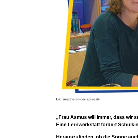
Bild: ariadne-an-der-spree.de
„Frau Asmus will immer, dass wir s
Eine Lernwerkstatt fordert Schulk
Herauszufinden, ob die Sonne auch