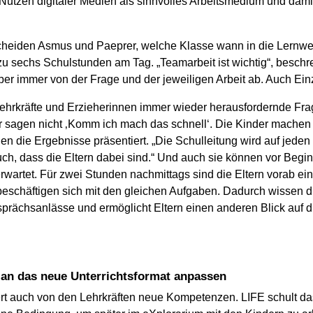
 Nutzen digitaler Medien als sinnvolles Arbeitsmedium und dam
heiden Asmus und Paeprer, welche Klasse wann in die Lernwer
 zu sechs Schulstunden am Tag. „Teamarbeit ist wichtig“, beschre
ber immer von der Frage und der jeweiligen Arbeit ab. Auch Einze
ehrkräfte und Erzieherinnen immer wieder herausfordernde Frag
Wir sagen nicht ‚Komm ich mach das schnell‘. Die Kinder machen
 die Ergebnisse präsentiert. „Die Schulleitung wird auf jeden 
ch, dass die Eltern dabei sind.“ Und auch sie können vor Begi
erwartet. Für zwei Stunden nachmittags sind die Eltern vorab e
eschäftigen sich mit den gleichen Aufgaben. Dadurch wissen die
rächsanlässe und ermöglicht Eltern einen anderen Blick auf die 
h an das neue Unterrichtsformat anpassen
rdert auch von den Lehrkräften neue Kompetenzen. LIFE schult d