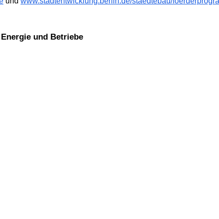
e
und
www.stadtentwicklung.berlin.de/staedtebau/foerderprog
, Energie und Betriebe