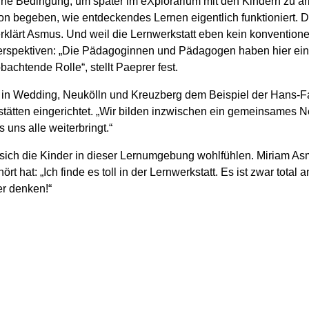
ine Bedingung, um später im eXplorarium mit den Kindern zu arb
tion begeben, wie entdeckendes Lernen eigentlich funktioniert. 
klärt Asmus. Und weil die Lernwerkstatt eben kein konventioneller
erspektiven: „Die Pädagoginnen und Pädagogen haben hier ein
chtende Rolle“, stellt Paeprer fest.
en in Wedding, Neukölln und Kreuzberg dem Beispiel der Hans-F
tten eingerichtet. „Wir bilden inzwischen ein gemeinsames Net
uns alle weiterbringt.“
 sich die Kinder in dieser Lernumgebung wohlfühlen. Miriam Asm
rt hat: „Ich finde es toll in der Lernwerkstatt. Es ist zwar tot
er denken!“