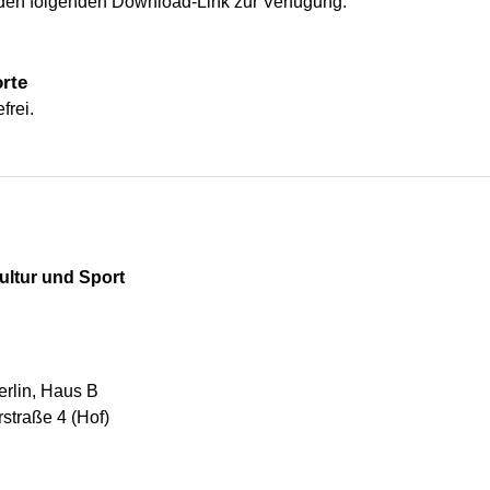
 den folgenden Download-Link zur Verfügung:
rte
frei.
ultur und Sport
erlin, Haus B
straße 4 (Hof)