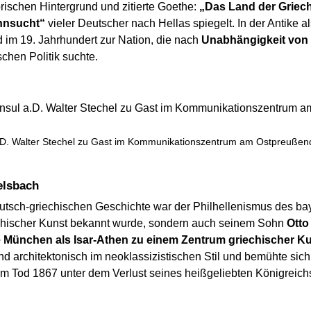
orischen Hintergrund und zitierte Goethe:
„Das Land der Griec
ehnsucht“
vieler Deutscher nach Hellas spiegelt. In der Antike a
 im 19. Jahrhundert zur Nation, die nach
Unabhängigkeit von 
schen Politik suchte.
D. Walter Stechel zu Gast im Kommunikationszentrum am Ostpreußendamm
elsbach
utsch-griechischen Geschichte war der Philhellenismus des b
riechischer Kunst bekannt wurde, sondern auch seinem Sohn
Otto
 München als Isar-Athen zu einem Zentrum griechischer Ku
 architektonisch im neoklassizistischen Stil und bemühte sich 
inem Tod 1867 unter dem Verlust seines heißgeliebten Königreich