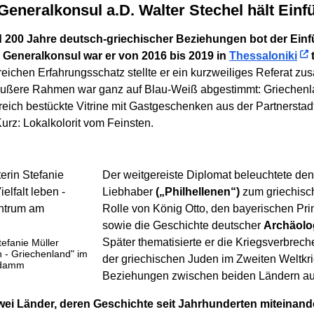
 Generalkonsul a.D. Walter Stechel hält Ein
nd 200 Jahre deutsch-griechischer Beziehungen bot der Ein
 Generalkonsul war er von 2016 bis 2019 in
Thessaloniki
t
eichen Erfahrungsschatz stellte er ein kurzweiliges Referat zu
äußere Rahmen war ganz auf Blau-Weiß abgestimmt: Griechenl
reich bestückte Vitrine mit Gastgeschenken aus der Partnersta
z: Lokalkolorit vom Feinsten.
Der weitgereiste Diplomat beleuchtete den
Liebhaber
(„Philhellenen“)
zum griechisc
Rolle von König Otto, den bayerischen Pr
sowie die Geschichte deutscher
Archäolo
Später thematisierte er die Kriegsverbre
tefanie Müller
en - Griechenland" im
der griechischen Juden im Zweiten Weltkrie
ndamm
Beziehungen zwischen beiden Ländern auc
ei Länder, deren Geschichte seit Jahrhunderten miteinand