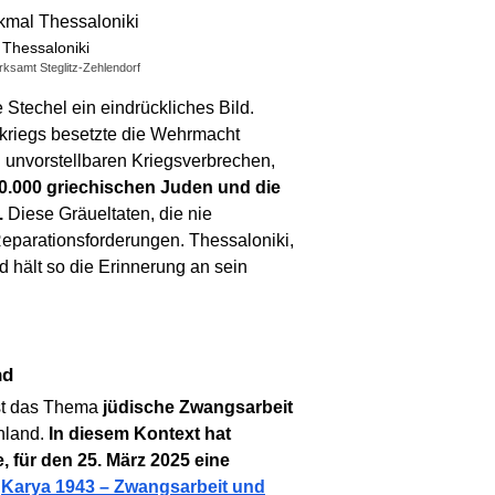
Thessaloniki
irksamt Steglitz-Zehlendorf
e Stechel ein eindrückliches Bild.
kriegs besetzte die Wehrmacht
 unvorstellbaren Kriegsverbrechen,
0.000 griechischen Juden und die
.
Diese Gräueltaten, die nie
 Reparationsforderungen. Thessaloniki,
 hält so die Erinnerung an sein
nd
ist das Thema
jüdische Zwangsarbeit
enland.
In diesem Kontext hat
te, für den 25. März 2025 eine
„Karya 1943 – Zwangsarbeit und