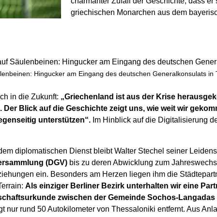
charmanter Zufall der Geschichte, dass e
griechischen Monarchen aus dem bayerisc
ulenbeinen: Hingucker am Eingang des deutschen Generalkonsulats in 
sch in die Zukunft:
„Griechenland ist aus der Krise herausge
 Der Blick auf die Geschichte zeigt uns, wie weit wir gekomm
egenseitig unterstützen“.
Im Hinblick auf die Digitalisierung 
 diplomatischen Dienst bleibt Walter Stechel seiner Leidensch
Versammlung (DGV)
bis zu deren Abwicklung zum Jahreswechse
ziehungen ein. Besonders am Herzen liegen ihm die Städtepart
Terrain:
Als einziger Berliner Bezirk unterhalten wir eine Par
chaftsurkunde zwischen der Gemeinde Sochos-Langadas un
 nur rund 50 Autokilometer von Thessaloniki entfernt. Aus Anla