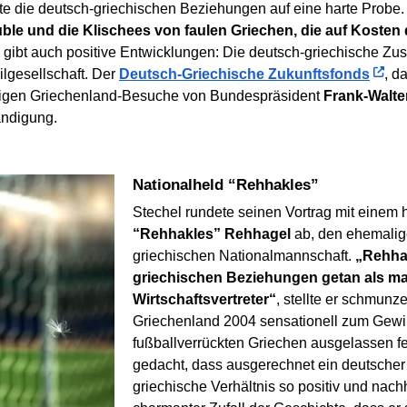
lte die deutsch-griechischen Beziehungen auf eine harte Probe
ble und die Klischees von faulen Griechen, die auf Kosten 
 gibt auch positive Entwicklungen: Die deutsch-griechische Zus
vilgesellschaft. Der
Deutsch-Griechische Zukunftsfonds
, d
figen Griechenland-Besuche von Bundespräsident
Frank-Walte
ndigung.
Nationalheld “Rehhakles”
Stechel rundete seinen Vortrag mit einem
“Rehhakles” Rehhagel
ab, den ehemalig
griechischen Nationalmannschaft.
„Rehhag
griechischen Beziehungen getan als m
Wirtschaftsvertreter“
, stellte er schmunz
Griechenland 2004 sensationell zum Gewi
fußballverrückten Griechen ausgelassen f
gedacht, dass ausgerechnet ein deutscher 
griechische Verhältnis so positiv und nach