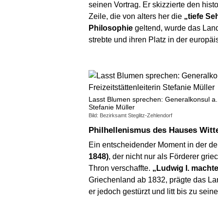
seinen Vortrag. Er skizzierte den hist
Zeile, die von alters her die
„tiefe S
Philosophie
geltend, wurde das Land
strebte und ihren Platz in der europäi
Lasst Blumen sprechen: Generalkonsul a.
Stefanie Müller
Bild: Bezirksamt Steglitz-Zehlendorf
Philhellenismus des Hauses Witt
Ein entscheidender Moment in der de
1848)
, der nicht nur als Förderer g
Thron verschaffte.
„Ludwig I. machte
Griechenland ab 1832, prägte das Land
er jedoch gestürzt und litt bis zu se