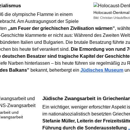
zialismus
Holocaust-Denkmal 
36 die olympische Flamme in einem
Bild: Christian Urlaub/Bez
ebracht. Am Austragungsort der Spiele
sten
„am Feuer der griechischen Zivilisation wärmen“
, wählt
-Geschichte klammerte er nicht aus: Während des Zweiten Welt
ndeten Italien und Bulgarien. Die brutale Besatzung führte zu
chen bis heute tief verankert sind.
Die Ermordung von rund 7
 deutschen Besatzer sind tragische Kapitel der Geschichte
 tiefe Narben hinterlassen – bis heute führen sie regelmäßig zu
 des Balkans“
bekannt, beherbergt ein
Jüdisches Museum
und
Jüdische Zwangsarbeit in Griechenla
Ein wichtiger, weniger erforschter Aspekt 
arbeit und
im nationalsozialistisch besetzten Griech
Zwangsarbeit
Stefanie Müller, Leiterin der Freizeitstät
Führung durch die Sonderausstellung