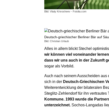
Bild: Vitaly Krivosheev - Fotolia.com
Deutsch-griechischer Berliner Bär auf Sä
Bild: Christian Urlaub
Alles in allem blickt Stechel optimisti
wir können viel voneinander lernen.
dass wir uns auch in der Zukunft g
sogar als Vorbild.
Auch nach seinem Ausscheiden aus dem
sich in der
Deutsch-Griechischen 
Weiterentwicklung der bilateralen Be
Steglitz-Zehlendorf für ihn vertrautes 
Kommune. 1993 wurde die Partners
unterzeichnet.
Sochos-Langadas liegt