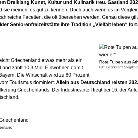
em Dreiklang Kunst, Kultur und Kulinarik treu. Gastland 202
 und sie meinen, es gut zu kennen. Doch auch wenn es im Verglei
 zahlreiche Facetten, die oft übersehen werden. Genau diese gil
er Seniorenfreizeitstätte ihre Tradition „Vielfalt leben“ fort.
eicht Griechenland etwas mehr als ein
Rote Tulpen aus At
 Land zählt 10,3 Mio. Einwohner, damit
Bild: Bezirksamt Steglitz-
 Bayern. Die Wirtschaft wird zu 80 Prozent
 vom Tourismus dominiert.
Allein aus Deutschland reisten 202
lkerung Griechenlands. Der Industrieanteil liegt bei 16, der Ante
tschland.
henland"