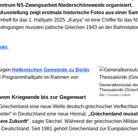
ntrum NS-Zwangsarbeit Niederschöneweide organisiert.
e Ausstellung zeigt erstmals historische Fotos aus einer 
mheft für das 1. Halbjahr 2025. „Karya“ ist eine Chiffre für da
edingungen mussten jüdische Griechen 1943 an der Bahnstation
hier
.
ssigen
Hellenischen Gemeinde zu Berlin
te Programmhalbjahr im Rahmen von
Generalkonsulat de
Thessaloniki (Griec
Bild: Christian Urlaub
s vom Kriegsende bis zur Gegenwart
Griechenland eine neue Welle deutsch-griechischer Verflecht
eiter“ in Deutschland eine neue Heimat.
„Griechenland musst
ere Zukunft“
, sagte Stechel. Während der griechischen Militä
 in Deutschland. Seit 1981 gehört Griechenland zur Europäische