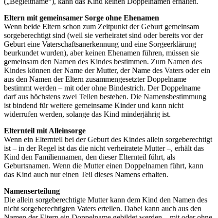
(„Begleitname“), kann das Kind keinen Doppelnamen erhalten.
Eltern mit gemeinsamer Sorge ohne Ehenamen
Wenn beide Eltern schon zum Zeitpunkt der Geburt gemeinsam
sorgeberechtigt sind (weil sie verheiratet sind oder bereits vor der
Geburt eine Vaterschaftsanerkennung und eine Sorgeerklärung
beurkundet wurden), aber keinen Ehenamen führen, müssen sie
gemeinsam den Namen des Kindes bestimmen. Zum Namen des
Kindes können der Name der Mutter, der Name des Vaters oder ein
aus den Namen der Eltern zusammengesetzter Doppelname
bestimmt werden – mit oder ohne Bindestrich. Der Doppelname
darf aus höchstens zwei Teilen bestehen. Die Namensbestimmung
ist bindend für weitere gemeinsame Kinder und kann nicht
widerrufen werden, solange das Kind minderjährig ist.
Elternteil mit Alleinsorge
Wenn ein Elternteil bei der Geburt des Kindes allein sorgeberechtigt
ist – in der Regel ist das die nicht verheiratete Mutter –, erhält das
Kind den Familiennamen, den dieser Elternteil führt, als
Geburtsnamen. Wenn die Mutter einen Doppelnamen führt, kann
das Kind auch nur einen Teil dieses Namens erhalten.
Namenserteilung
Die allein sorgeberechtigte Mutter kann dem Kind den Namen des
nicht sorgeberechtigten Vaters erteilen. Dabei kann auch aus den
Namen der Eltern ein Doppelname gebildet werden – mit oder ohne