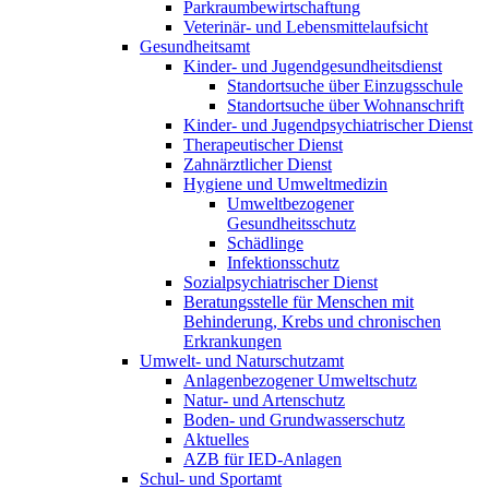
Parkraum­bewirtschaftung
Veterinär- und Lebensmittelaufsicht
Gesundheitsamt
Kinder- und Jugendgesund­heitsdienst
Standortsuche über Einzugsschule
Standortsuche über Wohnanschrift
Kinder- und Jugend­psychiatrischer Dienst
Therapeutischer Dienst
Zahnärztlicher Dienst
Hygiene und Umweltmedizin
Umweltbezogener
Gesundheitsschutz
Schädlinge
Infektionsschutz
Sozial­psychiatrischer Dienst
Beratungsstelle für Menschen mit
Behinderung, Krebs und chronischen
Erkrankungen
Umwelt- und Naturschutzamt
Anlagen­bezogener Umweltschutz
Natur- und Artenschutz
Boden- und Grundwasser­schutz
Aktuelles
AZB für IED-Anlagen
Schul- und Sportamt