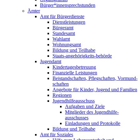
Bürger*innen­sprechstunden
Ämter
Amt für Bürgerdienste
Dienst­leistungen
Bürgeramt
Standesamt
Wahlamt
Wohnungsamt
Bildung und Teilhabe
Staats-angehörigkeits-behörde
Jugendamt
Kindertages­betreuung
Finanzielle Leistungen
Beistand­schaften, Pflegschaften, Vormund­
schaften
Angebote für Kinder, Jugend und Familien
Regionen
Jugendhilfe­ausschuss
Aufgaben und Ziele
Mitglieder des Jugendhilfe­
ausschusses
Einladungen und Protokolle
Bildung und Teilhabe
Amt für Soziales