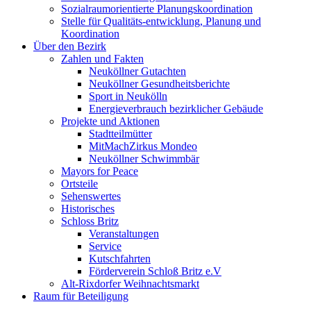
Sozialraum­orientierte Planungs­koordination
Stelle für Qualitäts-entwicklung, Planung und
Koordination
Über den Bezirk
Zahlen und Fakten
Neuköllner Gutachten
Neuköllner Gesundheits­berichte
Sport in Neukölln
Energieverbrauch bezirklicher Gebäude
Projekte und Aktionen
Stadtteilmütter
MitMachZirkus Mondeo
Neuköllner Schwimmbär
Mayors for Peace
Ortsteile
Sehenswertes
Historisches
Schloss Britz
Veranstaltungen
Service
Kutsch­fahrten
Förderverein Schloß Britz e.V
Alt-Rixdorfer Weihnachtsmarkt
Raum für Beteiligung