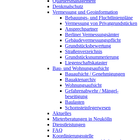
Quartiers­management
Denkmalschutz
Vermessung und Geoinformation
Bebauungs- und Flucht­linien­pläne
Vermessung von Privat­grundstücken
Ansprechpartner
Berliner Vermessungs­ämter
Gebäudever­messungspflicht
Grundstücks­bewertung
Straßen­verzeichnis
Grundstücks­nummerierung
Liegenschafts­kataster
Bau- und Wohnungs­aufsicht
Bauaufsicht / Genehmigungen
Bauaktenarchiv
Wohnungs­aufsicht
Gefahrenabwehr / Mängel­
beseitigung
Baulasten
Schornstein­fegerwesen
Aktuelles
Mieterberatungen in Neukölln
Dienstleistungen
FAQ
Koordinierungsstelle