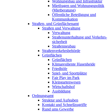
Wohnungsbau und Infrastruktur
Mietfragen und Wohnungspolitik
(Mietberatung)
Öffentliche Beteiligung und
Kommunikation
Straßen- und Grünflächen­amt
Straßen und Verwaltung
Verwaltung
Straßen­unterhaltung und Verkehrs­
sicherheit
Straßenneubau
Straßenverkehrs­behörde
Grünflächen
Grünflächen
Klimaresiliente Hasenheide
Friedhöfe
Spiel- und Sportplätze
Fair Play im Park
Kleingarten­wesen
Wirtschaftshof
Ausbildung
Ordnungsamt
Struktur und Aufgaben
Kontakt und Schnellzugriffe
Rund ums Gewerbe