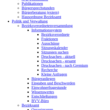
Publikationen
Bürgersprech­stunden
Bürgerberatung (extern)
Hausordnung Bezirksamt
Politik und Verwaltung
Bezirks­verordneten­versammlung
Informations­system
Bezirks­­verordnete
Fraktionen
Ausschüsse
Sitzungs­kalender
Sitzungen suchen
Drucksachen - aktuell
Drucksachen - gesamt
Drucksachen - nach Gremium
Recherche
Kleine Anfragen
Bürgeranliegen
Eingaben und Beschwerden
Einwohnerfragestunde
Wissenswertes
Entschließungen
BVV-Büro
Bezirksamt
Organigramm