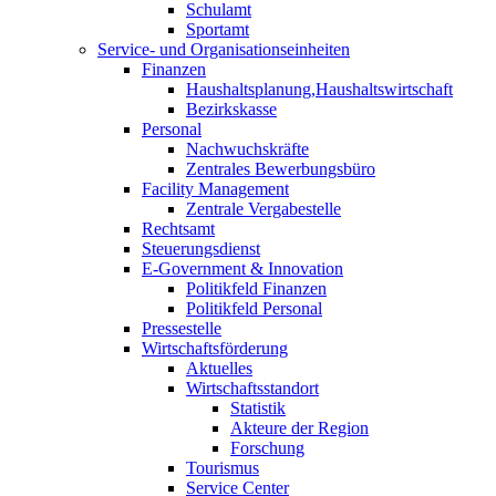
Schulamt
Sportamt
Service- und Organisations­einheiten
Finanzen
Haushalts­planung,­Haushalts­wirtschaft
Bezirks­kasse
Personal
Nach­wuchs­kräfte
Zentrales Bewerbungsbüro
Facility Management
Zentrale Vergabestelle
Rechtsamt
Steuerungs­dienst
E-Government & Innovation
Politikfeld Finanzen
Politikfeld Personal
Pressestelle
Wirtschafts­förderung
Aktuelles
Wirtschafts­standort
Statistik
Akteure der Region
Forschung
Tourismus
Service Center