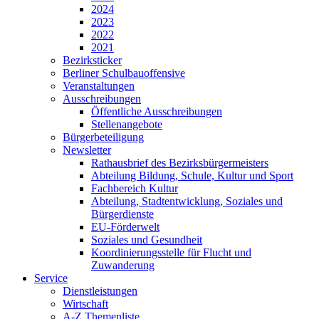
2024
2023
2022
2021
Bezirksticker
Berliner Schul­bauoffensive
Veranstaltungen
Ausschreibungen
Öffentliche Ausschreibungen
Stellenangebote
Bürger­beteiligung
Newsletter
Rathausbrief des Bezirksbürger­meisters
Abteilung Bildung, Schule, Kultur und Sport
Fachbereich Kultur
Abteilung, Stadtentwicklung, Soziales und
Bürgerdienste
EU-Förderwelt
Soziales und Gesundheit
Koordinierungsstelle für Flucht und
Zuwanderung
Service
Dienst­leistungen
Wirtschaft
A-Z Themenliste