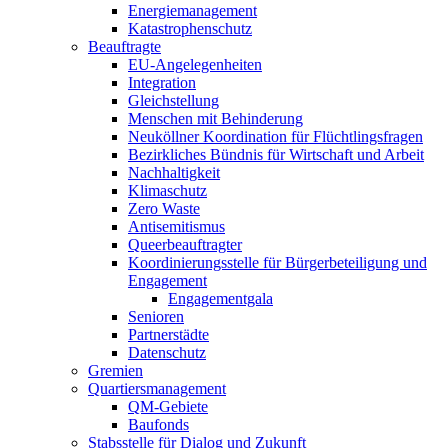
Energiemanagement
Katastrophen­schutz
Beauftragte
EU-Angelegenheiten
Integration
Gleichstellung
Menschen mit Behinderung
Neuköllner Koordination für Flüchtlingsfragen
Bezirkliches Bündnis für Wirtschaft und Arbeit
Nachhaltigkeit
Klimaschutz
Zero Waste
Antisemitismus
Queer­beauftragter
Koordinierungs­stelle für Bürgerbeteiligung und
Engagement
Engagementgala
Senioren
Partnerstädte
Datenschutz
Gremien
Quartiers­management
QM-Gebiete
Baufonds
Stabsstelle für Dialog und Zukunft