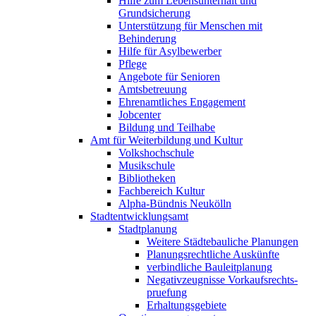
Hilfe zum Lebensunterhalt und
Grundsicherung
Unterstützung für Menschen mit
Behinderung
Hilfe für Asylbewerber
Pflege
Angebote für Senioren
Amtsbetreuung
Ehrenamtliches Engagement
Jobcenter
Bildung und Teilhabe
Amt für Weiterbildung und Kultur
Volkshochschule
Musikschule
Bibliotheken
Fachbereich Kultur
Alpha-Bündnis Neukölln
Stadt­entwicklungs­amt
Stadtplanung
Weitere Städtebauliche Planungen
Planungsrecht­liche Auskünfte
verbindliche Bauleitplanung
Negativzeugnisse Vorkaufsrechts­
pruefung
Erhaltungs­gebiete