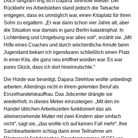
Doch langsam fing sich Dajana Strehlow wieder. Der
Rückkehr ins Arbeitsleben stand jedoch die Tatsache
entgegen, dass es unmöglich war, einen Kitaplatz für ihren
Sohn zu ergattern. „Er war dann schon vier Jahre alt, aber
die Situation war damals in ganz Berlin katastrophal. In
Lichtenberg und Umgebung war alles voll“, erzählt sie. „Mit
Hilfe eines Coaches und durch wöchentliche Anrufe beim
Jugendamt bekam ich irgendwann schließlich einen Platz
in einer Kita, die ganz neu eröffnet worden war. Es war
pures Glück, dass ich dort hineinrutschte.“
Die Hürde war beseitigt, Dajana Strehlow wollte unbedingt
arbeiten. Allerdings nicht in ihrem gelernten Beruf als
Einzelhandelskauffrau. Das Jobcenter drängte sie
wiederholt, in dieses Metier einzusteigen. „Mit den im
Handel üblichen Arbeitszeiten funktioniert das als
alleinerziehende Mutter mit zwei Kindern aber einfach
nicht“, sagt sie, „das wollte ich auf keinen Fall mehr“. Ihre
Sachbearbeiterin schlug dann eine Teilnahme am