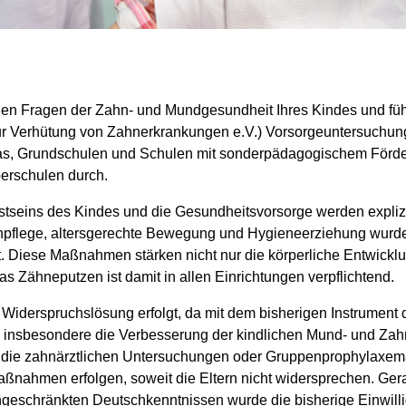
 allen Fragen der Zahn- und Mundgesundheit Ihres Kindes und f
ur Verhütung von Zahnerkrankungen e.V.) Vorsorgeuntersuchung
s, Grundschulen und Schulen mit sonderpädagogischem Förde
berschulen durch.
eins des Kindes und die Gesundheitsvorsorge werden explizit 
pflege, altersgerechte Bewegung und Hygieneerziehung wurden n
rt. Diese Maßnahmen stärken nicht nur die körperliche Entwickl
 Zähneputzen ist damit in allen Einrichtungen verpflichtend.
iderspruchslösung erfolgt, da mit dem bisherigen Instrument d
, insbesondere die Verbesserung der kindlichen Mund- und Zah
en die zahnärztlichen Untersuchungen oder Gruppenprophylaxe
Maßnahmen erfolgen, soweit die Eltern nicht widersprechen. Ger
ngeschränkten Deutschkenntnissen wurde die bisherige Einwilli