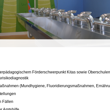
derpädagogischem Förderschwerpunkt Kitas sowie Oberschulen 
risikodiagnostik
Maßnahmen (Mundhygiene, Fluoridierungsmaßnahmen, Ernähru
tellungen
n Fällen
r Amtshilfe