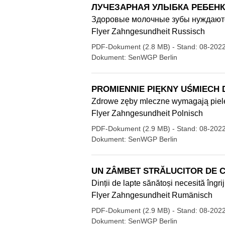
ЛУЧЕЗАРНАЯ УЛЫБКА РЕБЕН
Здоровые молочные зубы нуждаютс
Flyer Zahngesundheit Russisch
PDF-Dokument (2.8 MB)
- Stand: 08-202
Dokument: SenWGP Berlin
PROMIENNIE PIĘKNY UŚMIECH 
Zdrowe zęby mleczne wymagają pielę
Flyer Zahngesundheit Polnisch
PDF-Dokument (2.9 MB)
- Stand: 08-202
Dokument: SenWGP Berlin
UN ZÂMBET STRĂLUCITOR DE C
Dinții de lapte sănătoși necesită îngrij
Flyer Zahngesundheit Rumänisch
PDF-Dokument (2.9 MB)
- Stand: 08-202
Dokument: SenWGP Berlin