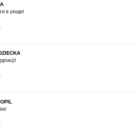
КА
я в уходе!
2
DZIECKA
gnacji!
2
OPIL
ire!
2