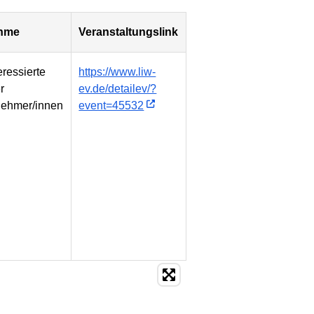
ahme
Veranstaltungslink
eressierte
https://www.liw-
r
ev.de/detailev/?
nehmer/innen
event=45532