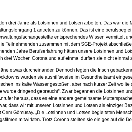
en drei Jahre als Lotsinnen und Lotsen arbeiten. Das war die M
ungslehrgang 1 antreten zu können. Das ist eine berufsbeglei
rwaltungsfachangestellte entsprechendes Wissen vermittelt und 
en die Teilnehmenden zusammen mit dem SGE-Projekt abschließen
henden Jahre Berufserfahrung hätten unsere Lotsinnen und Lot
drei Wochen Corona und auf einmal durften sie nicht einmal zu 
Pläne etwas durcheinander. Dennoch legten die frisch gebacken
kdowns wurden sie aushilfsweise im Gesundheitsamt eingesetz
sschen ins kalte Wasser gestoßen, aber nach kurzer Zeit wollte
fe wurde dringend gebraucht“. Zwar begannen die Lotsinnen und
 Anrufer heraus, dass es eine andere gemeinsame Muttersprache
r, dass wir mit unseren Lotsinnen und Lotsen als einziger Be
gt Cem Gömüsay. „Die Lotsinnen und Lotsen begleiteten Mensc
sfilmen mitwirkten. Trotz Corona stellten sie einiges auf die Be