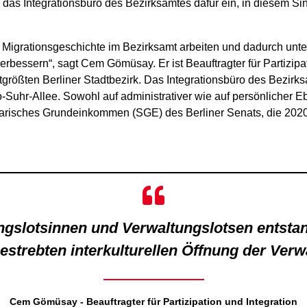
ch das Integrationsbüro des Bezirksamtes dafür ein, in diesem 
 Migrationsgeschichte im Bezirksamt arbeiten und dadurch unte
bessern“, sagt Cem Gömüsay. Er ist Beauftragter für Partizipat
tgrößten Berliner Stadtbezirk. Das Integrationsbüro des Bezirks
o-Suhr-Allee. Sowohl auf administrativer wie auf persönlicher
arisches Grundeinkommen (SGE) des Berliner Senats, die 2020 i
ungslotsinnen und Verwaltungslotsen entsta
estrebten interkulturellen Öffnung der Verw
Cem Gömüsay - Beauftragter für Partizipation und Integration