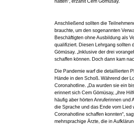
hatten“, erzählt Cem Gömüsay.
Anschließend sollten die Teilnehmend
brauchte, um den sogenannten Verwalt
Beschäftigten ohne Ausbildung als Ve
qualifiziert. Diesen Lehrgang sollt
Gömüsay. „Inklusive der drei vorange
schaffen können. Doch dann kam nach 
Die Pandemie warf die detaillierten 
Hände in den Schoß. Während der Loc
Coronahotline. „Da wurden sie ein bi
erinnert sich Cem Gömüsay, „ihre Hil
häufig aber hörten Anruferinnen und
die Sprache und das Ende vom Lied wa
Coronahotline schaffen konnten“, sa
mehrsprachige Ärzte, die in Aufklärung