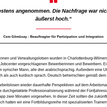
stens angenommen. Die Nachfrage war nicht
äußerst hoch.“
Cem Gömüsay - Beauftragter für Partizipation und Integration
sinnen und Verwaltungslotsen wurden in Charlottenburg-Wilmers
Jobcenter vorgeschlagenen Bewerberinnen und Bewerbern. Ein
syrischer Mann, alle drei arabischsprachig. Außerdem eine Uk
h als auch kurdisch sprach. Deutsch beherrschten gemäß dem A
arbeitslosen wieder dauerhafte Perspektiven auf dem Arbeits
 durchgetaktete Professionalisierung während der Fünfjahressp
p zwei Monaten vorgesehen. In dieser Zeit sollten die zukünft
h hatten wir eine Fortbildungsreihe mit spezialisierten Trainern