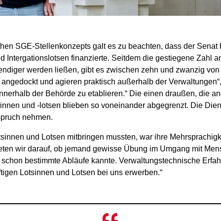
schen SGE-Stellenkonzepts galt es zu beachten, dass der Senat
d Intergationslotsen finanzierte. Seitdem die gestiegene Zahl a
diger werden ließen, gibt es zwischen zehn und zwanzig von ih
te angedockt und agieren praktisch außerhalb der Verwaltunge
 innerhalb der Behörde zu etablieren.“ Die einen draußen, die a
sinnen und -lotsen blieben so voneinander abgegrenzt. Die Die
nspruch nehmen.
tsinnen und Lotsen mitbringen mussten, war ihre Mehrsprachigke
en wir darauf, ob jemand gewisse Übung im Umgang mit Mensch
der schon bestimmte Abläufe kannte. Verwaltungstechnische Erf
ftigen Lotsinnen und Lotsen bei uns erwerben.“