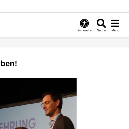
Barrierefrei
Suche
Menü
rben!