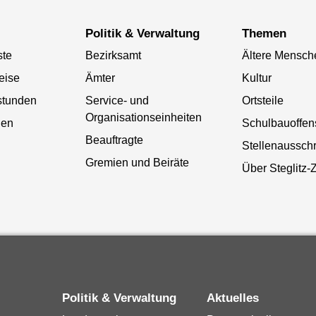
Politik & Verwaltung
Themen
ste
Bezirksamt
Ältere Mensch
eise
Ämter
Kultur
stunden
Service- und
Ortsteile
Organisationseinheiten
gen
Schulbauoffen
Beauftragte
Stellenaussch
Gremien und Beiräte
Über Steglitz-
Politik & Verwaltung
Aktuelles