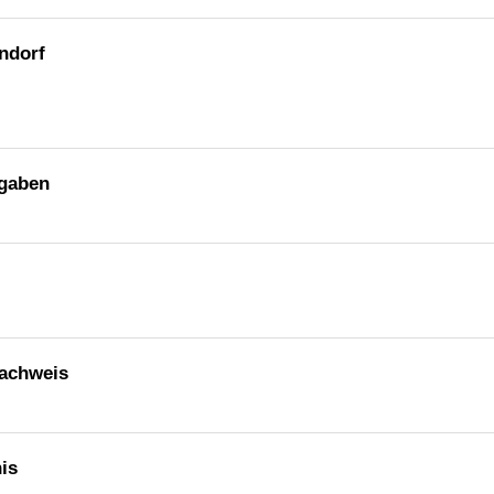
ndorf
sgaben
Nachweis
is