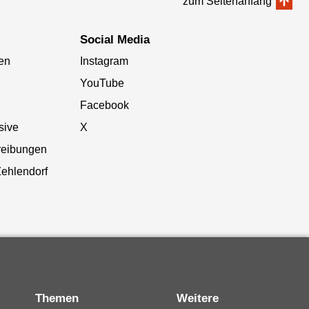
zum Seitenanfang
Social Media
en
Instagram
YouTube
Facebook
sive
X
reibungen
Zehlendorf
Themen
Weitere