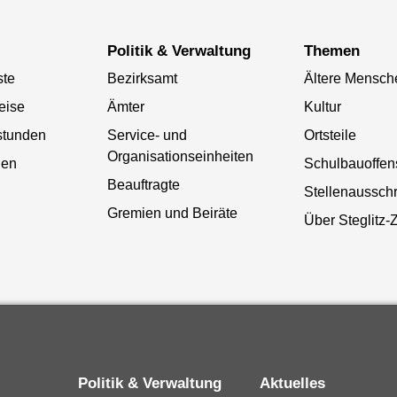
Politik & Verwaltung
Themen
ste
Bezirksamt
Ältere Mensch
eise
Ämter
Kultur
stunden
Service- und
Ortsteile
Organisationseinheiten
gen
Schulbauoffen
Beauftragte
Stellenaussch
Gremien und Beiräte
Über Steglitz-
Politik & Verwaltung
Aktuelles