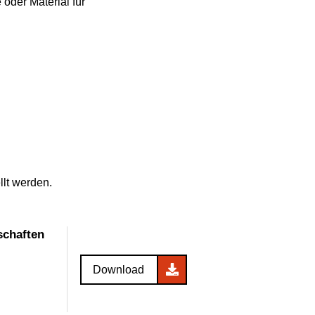
 oder Material für
llt werden.
schaften
Download