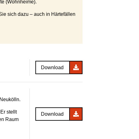
fte (Wohnheime).
e sich dazu – auch in Härtefällen
Download
 Neukölln.
r stellt
Download
chen Raum