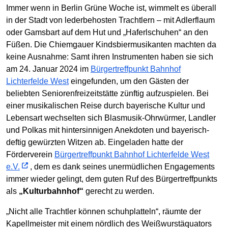
Immer wenn in Berlin Grüne Woche ist, wimmelt es überall
in der Stadt von lederbehosten Trachtlern – mit Adlerflaum
oder Gamsbart auf dem Hut und „Haferlschuhen“ an den
Füßen. Die Chiemgauer Kindsbiermusikanten machten da
keine Ausnahme: Samt ihren Instrumenten haben sie sich
am 24. Januar 2024 im
Bürgertreffpunkt Bahnhof
Lichterfelde West
eingefunden, um den Gästen der
beliebten Seniorenfreizeitstätte zünftig aufzuspielen. Bei
einer musikalischen Reise durch bayerische Kultur und
Lebensart wechselten sich Blasmusik-Ohrwürmer, Landler
und Polkas mit hintersinnigen Anekdoten und bayerisch-
deftig gewürzten Witzen ab. Eingeladen hatte der
Förderverein
Bürgertreffpunkt Bahnhof Lichterfelde West
e.V.
, dem es dank seines unermüdlichen Engagements
immer wieder gelingt, dem guten Ruf des Bürgertreffpunkts
als
„Kulturbahnhof“
gerecht zu werden.
„Nicht alle Trachtler können schuhplatteln“, räumte der
Kapellmeister mit einem nördlich des Weißwurstäquators