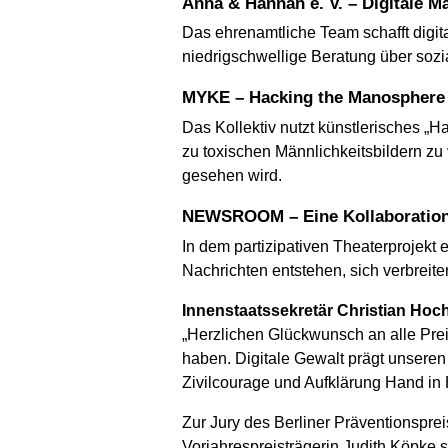
Anna & Hannah e. V. – Digitale 
Das ehrenamtliche Team schafft digi
niedrigschwellige Beratung über sozi
MYKE – Hacking the Manosphere 
Das Kollektiv nutzt künstlerisches 
zu toxischen Männlichkeitsbildern zu 
gesehen wird.
NEWSROOM – Eine Kollaboration 
In dem partizipativen Theaterprojekt 
Nachrichten entstehen, sich verbreit
Innenstaatssekretär Christian Hoc
„Herzlichen Glückwunsch an alle Prei
haben. Digitale Gewalt prägt unseren 
Zivilcourage und Aufklärung Hand in
Zur Jury des Berliner Präventionspr
Vorjahrespreisträgerin Judith Köpke