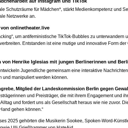
Mädchenarbeit auf Instagram und TikTok
tale Schutzräume für Mädchen*, stärkt Medienkompetenz und Sel
ale Netzwerke an.
von onlinetheater.live
„Hacking“, um antifeministische TikTok-Bubbles zu unterwande
verbreiten. Entstanden ist eine mutige und innovative Form der 
von Henrike Iglesias mit jungen Berlinerinnen und Berl
entwickeln Jugendliche gemeinsam eine interaktive Nachrichtens
en und manipuliert werden können.
hgrebe, Mitglied der Landeskommission Berlin gegen Gewal
strägerinnen und Preisträger, die mit ihrem Engagement und ih
Alltag und fordert uns als Gesellschaft heraus wie nie zuvor. Di
 Hand gehen können.“
eises 2025 gehörten die Musikerin Sookee, Spoken-Word-Künstl
 sowie Ulli Grießhammer von HateAid.