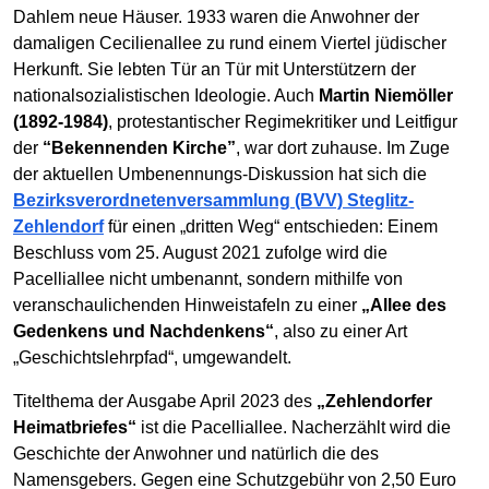
Dahlem neue Häuser. 1933 waren die Anwohner der
damaligen Cecilienallee zu rund einem Viertel jüdischer
Herkunft. Sie lebten Tür an Tür mit Unterstützern der
nationalsozialistischen Ideologie. Auch
Martin Niemöller
(1892-1984)
, protestantischer Regimekritiker und Leitfigur
der
“Bekennenden Kirche”
, war dort zuhause. Im Zuge
der aktuellen Umbenennungs-Diskussion hat sich die
Bezirksverordnetenversammlung (BVV) Steglitz-
Zehlendorf
für einen „dritten Weg“ entschieden: Einem
Beschluss vom 25. August 2021 zufolge wird die
Pacelliallee nicht umbenannt, sondern mithilfe von
veranschaulichenden Hinweistafeln zu einer
„Allee des
Gedenkens und Nachdenkens“
, also zu einer Art
„Geschichtslehrpfad“, umgewandelt.
Titelthema der Ausgabe April 2023 des
„Zehlendorfer
Heimatbriefes“
ist die Pacelliallee. Nacherzählt wird die
Geschichte der Anwohner und natürlich die des
Namensgebers. Gegen eine Schutzgebühr von 2,50 Euro