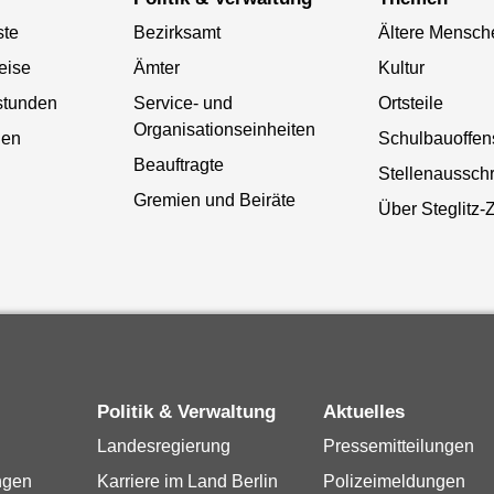
ste
Bezirksamt
Ältere Mensch
eise
Ämter
Kultur
stunden
Service- und
Ortsteile
Organisationseinheiten
gen
Schulbauoffen
Beauftragte
Stellenaussch
Gremien und Beiräte
Über Steglitz-
Politik & Verwaltung
Aktuelles
Landesregierung
Pressemitteilungen
ngen
Karriere im Land Berlin
Polizeimeldungen