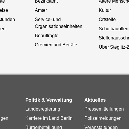
ste
Bezirksamt
Ältere Mensch
eise
Ämter
Kultur
stunden
Service- und
Ortsteile
Organisationseinheiten
gen
Schulbauoffen
Beauftragte
Stellenaussch
Gremien und Beiräte
Über Steglitz-
Politik & Verwaltung
Aktuelles
Landesregierung
Pressemitteilungen
ngen
Karriere im Land Berlin
Polizeimeldungen
Bürgerbeteiligung
Veranstaltungen