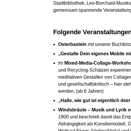
Stadtbibliothek, Leo-Borchard-Musiks
gemeinsam spannende Veranstaltunge
Folgende Veranstaltunge
Osterbasteln
mit unserer Buchbinde
„Gestalte Dein eigenes Mobile mi
Im
Mixed-Media-Collage-Worksh
und Recycling-Schätzen experiment
meditativen Gestalten von Collage
und gesellschaftskritisch – hier st
werden. (ab 6 Jahren)
„Hallo, wie gut ist eigentlich de
Windsbräute – Musik und Lyrik 
1900 und beschrieb damit das Empf
Abhängigkeit als Künstlermodell, G
Waltraut Elvers (Violine/Viola) un