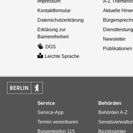
Impressum
A-Z Themenli
Kontaktformular
Aktuelle Hinw
Datenschutzerklärung
Bürgersprech
Erklärung zur
Dienstleistun
Barrierefreiheit
Newsletter
DGS
Publikationen
Leichte Sprache
Service
Behörden
Service-App
Behörden A-Z
Termin vereinbaren
Senatsverwaltu
Bürgertelefon 115
Bezirksämter