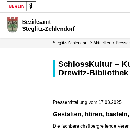
Bezirksamt
Steglitz-Zehlendorf
Steglitz-Zehlendorf
Aktuelles
Presse
SchlossKultur – Kultur im Schloss am 27.03.2025 in der Ingeborg-
Drewitz-Bibliothek
Pressemitteilung vom 17.03.2025
Gestalten, hören, bastel
Die fachbereichsübergreifende Verans