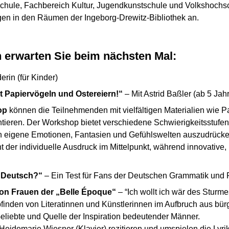
chule, Fachbereich Kultur, Jugendkunstschule und Volkshochsc
n in den Räumen der Ingeborg-Drewitz-Bibliothek an.
n erwarten Sie beim nächsten Mal:
rin (für Kinder)
t Papiervögeln und Ostereiern!“
– Mit Astrid Baßler (ab 5 Jah
op
können die Teilnehmenden mit vielfältigen Materialien wie P
ieren. Der Workshop bietet verschiedene Schwierigkeitsstufen u
n eigene Emotionen, Fantasien und Gefühlswelten auszudrücken.
eht der individuelle Ausdruck im Mittelpunkt, während innovative
in Deutsch?“
– Ein Test für Fans der Deutschen Grammatik und 
von Frauen der „Belle Époque“
– “Ich wollt ich wär des Sturm
inden von Literatinnen und Künstlerinnen im Aufbruch aus bürg
eliebte und Quelle der Inspiration bedeutender Männer.
d Heidemarie Wiesner (Klavier) rezitieren und umspielen die Ly