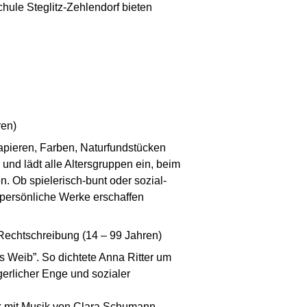
hule Steglitz-Zehlendorf bieten
ren)
apieren, Farben, Naturfundstücken
nd lädt alle Altersgruppen ein, beim
 Ob spielerisch-bunt oder sozial-
, persönliche Werke erschaffen
Rechtschreibung (14 – 99 Jahren)
es Weib”. So dichtete Anna Ritter um
erlicher Enge und sozialer
rik mit Musik von Clara Schumann,