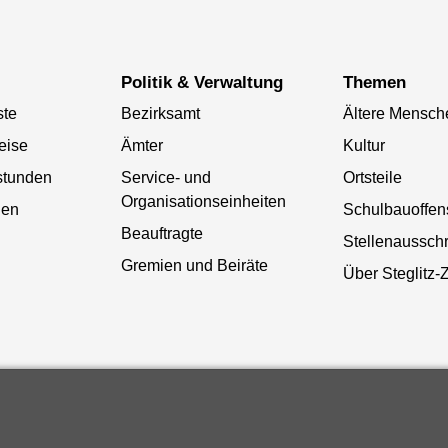
Politik & Verwaltung
Themen
ste
Bezirksamt
Ältere Mensch
eise
Ämter
Kultur
stunden
Service- und
Ortsteile
Organisationseinheiten
gen
Schulbauoffen
Beauftragte
Stellenaussch
Gremien und Beiräte
Über Steglitz-