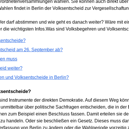
rordnetenversammlungen wählen. Sie können auch direkt über
Wahlen findet in Berlin der Volksentscheid zur Vergesellschaf
r darf abstimmen und wie geht es danach weiter? Wäre mit ei
er die wichtigsten Infos.Was sind Volksbegehren und Volksents
sentscheide?
ntscheid am 26. September ab?
sen muss
eid weiter?
n und Volksentscheide in Berlin?
ksentscheide?
ind Instrumente der direkten Demokratie. Auf diesem Weg könn
nmittelbar über politische Sachfragen entscheiden, die in der
en zum Beispiel einen Beschluss fassen. Damit erteilen sie d
zu handeln. Oder sie beschließen ein Gesetz. Dieses muss dann 
Verfassung von Berlin zu ändern oder die Wahlperiode vorzeitig