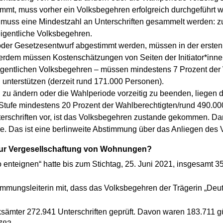
mmt, muss vorher ein Volksbegehren erfolgreich durchgeführt w
fe muss eine Mindestzahl an Unterschriften gesammelt werden: zu
eigentliche Volksbegehren.
oder Gesetzesentwurf abgestimmt werden, müssen in der ersten
erdem müssen Kostenschätzungen von Seiten der Initiator*innen 
eigentlichen Volksbegehren – müssen mindestens 7 Prozent der
nterstützen (derzeit rund 171.000 Personen).
in zu ändern oder die Wahlperiode vorzeitig zu beenden, liegen d
 Stufe mindestens 20 Prozent der Wahlberechtigten/rund 490.000
terschriften vor, ist das Volksbegehren zustande gekommen. D
e. Das ist eine berlinweite Abstimmung über das Anliegen des
 zur Vergesellschaftung von Wohnungen?
 enteignen“ hatte bis zum Stichtag, 25. Juni 2021, insgesamt 3
stimmungsleiterin mit, dass das Volksbegehren der Trägerin „D
ksämter 272.941 Unterschriften geprüft. Davon waren 183.711 gül