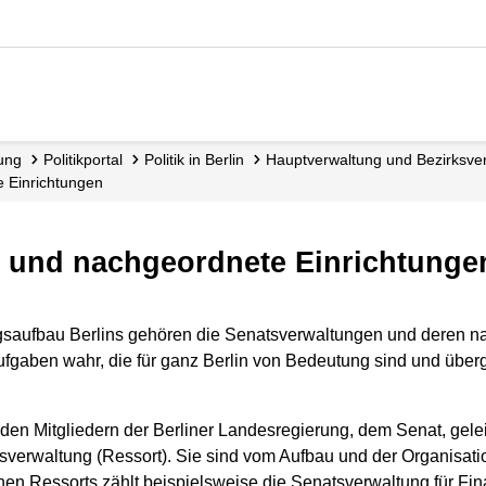
dung
Politikportal
Politik in Berlin
Hauptverwaltung und Bezirks­ve
e Einrichtungen
n und nachgeordnete Einrichtunge
ngsaufbau Berlins gehören die Senatsverwaltungen und deren n
fgaben wahr, die für ganz Berlin von Bedeutung sind und übergr
en Mitgliedern der Berliner Landesregierung, dem Senat, gelei
sverwaltung (Ressort). Sie sind vom Aufbau und der Organisatio
en Ressorts zählt beispielsweise die Senatsverwaltung für Fi