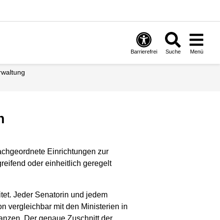
Barrierefrei
Suche
Menü
rwaltung
n
achgeordnete Einrichtungen zur
eifend oder einheitlich geregelt
tet. Jeder Senatorin und jedem
n vergleichbar mit den Ministerien in
nanzen. Der genaue Zuschnitt der