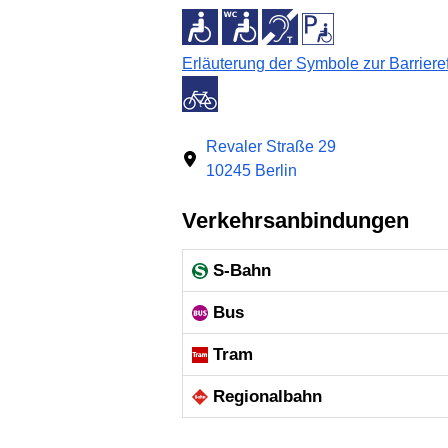
Erläuterung der Symbole zur Barrieref
Revaler Straße 29
10245 Berlin
Verkehrsanbindungen
S-Bahn
Bus
Tram
Regional­bahn