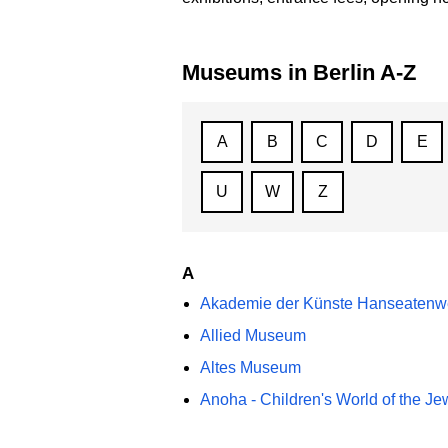
Museums in Berlin A-Z
A
B
C
D
E
U
W
Z
A
Akademie der Künste Hanseaten
Allied Museum
Altes Museum
Anoha - Children's World of the 