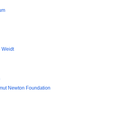
eum
 Weidt
s
mut Newton Foundation