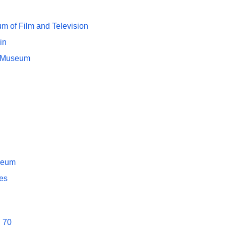
 of Film and Television
in
d Museum
seum
es
 70