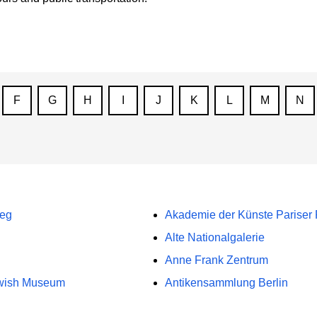
F
G
H
I
J
K
L
M
N
weg
Akademie der Künste Pariser 
Alte Nationalgalerie
Anne Frank Zentrum
Jewish Museum
Antikensammlung Berlin