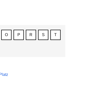
O
P
R
S
T
Platz