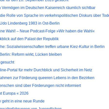
n Vermögen im Deutschen Kaiserreich räumlich sichtbar
die Rolle von Sprache im verkehrspolitischen Diskurs über Tod
do Lindenberg 1983 in Ost-Berlin
ne Wahl! – Neue Podcast-Folge »Wir haben die Wahl«
blick auf den Palast der Republik
e: Sozialwissenschaften treffen urbane Kiez-Kultur in Berlin
erlin: Reform wirkt, Lücken bleiben
 gesucht
ine-Portal für mehr Durchblick und Sicherheit im Netz
nahmen zur Förderung queeren Lebens in den Bezirken
enschen sind über Förderungen nicht informiert
ebt Europa « 2026
y geht in eine neue Runde
ewalterfahrungen von Jugendlichen