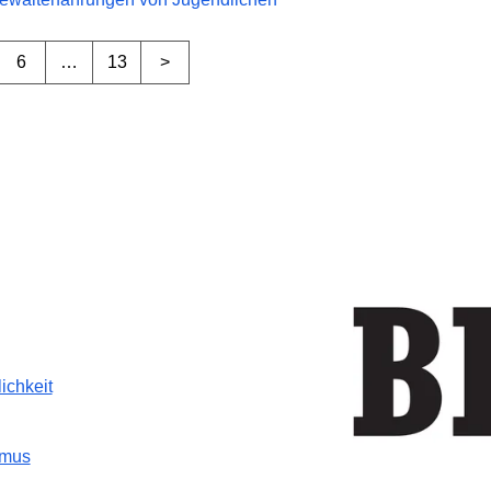
6
…
13
>
chkeit
smus