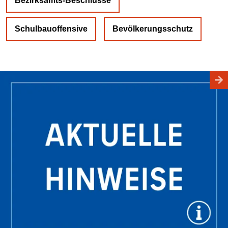
Bezirksamts-Beschlüsse
Schulbauoffensive
Bevölkerungsschutz