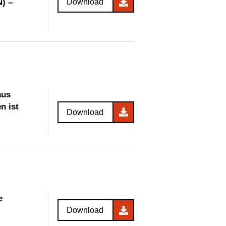
N) –
Download
aus
n ist
Download
e
Download