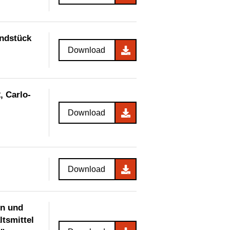
undstück
Download
, Carlo-
Download
Download
en und
tsmittel