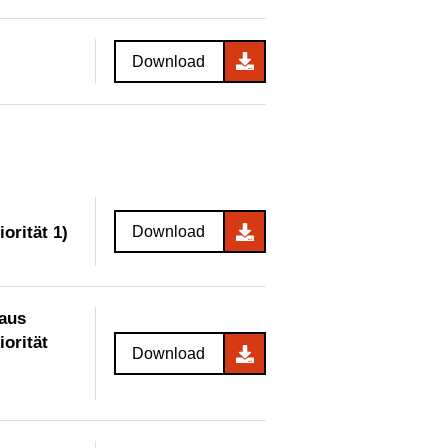
Download
orität 1)
Download
 aus
orität
Download