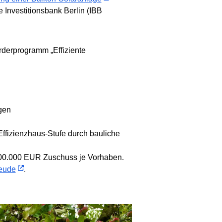
 Investitionsbank Berlin (IBB
örderprogramm „Effiziente
gen
fizienzhaus-Stufe durch bauliche
500.000 EUR Zuschuss je Vorhaben.
aeude
.