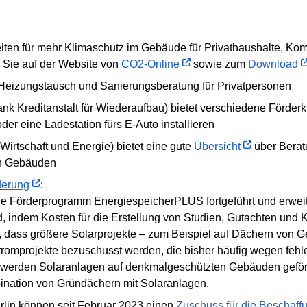
iten für mehr Klimaschutz im Gebäude für Privathaushalte, Ko
 Sie auf der Website von
CO2-Online
sowie zum
Download
 Heizungstausch und Sanierungsberatung für Privatpersonen
nk Kreditanstalt für Wiederaufbau) bietet verschiedene Förder
er eine Ladestation fürs E-Auto installieren
irtschaft und Energie) bietet eine gute
Übersicht
über Berat
on Gebäuden
derung
:
he Förderprogramm EnergiespeicherPLUS fortgeführt und erweiter
rd, indem Kosten für die Erstellung von Studien, Gutachten un
n, dass größere Solarprojekte – zum Beispiel auf Dächern vo
mprojekte bezuschusst werden, die bisher häufig wegen fehlend
 werden Solaranlagen auf denkmalgeschützten Gebäuden geför
ination von Gründächern mit Solaranlagen.
erlin können seit Februar 2023 einen
Zuschuss für die Beschaff