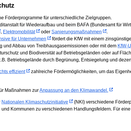
chutz
e Förderprogramme für unterschiedliche Zielgruppen.
ditanstalt für Wiederaufbau und beim BAFA (Bundesamt für Wirt
,
Elektromobilität
oder
Sanierungsmaßnahmen
.
nsive für Unternehmen
fördert die KfW mit einem zins­günstig
ng und Abbau von Treibhausgas­emissionen oder mit dem
KfW-U
aturschutz und Biodiversität auf Betriebsgeländen oder auf Flä
(z.B. Betriebsgelände durch Begrünung, Entsiegelung und dez
ts effizient
zahlreiche Fördermöglichkeiten, um das Eigen
 für Maßnahmen zur
Anpassung an den Klimawandel.
r
Nationalen Klimaschutzinitiative
(NKI) verschiedene Förderp
 und Kommunen zu verschiedenen Handlungsfeldern. Für eine er