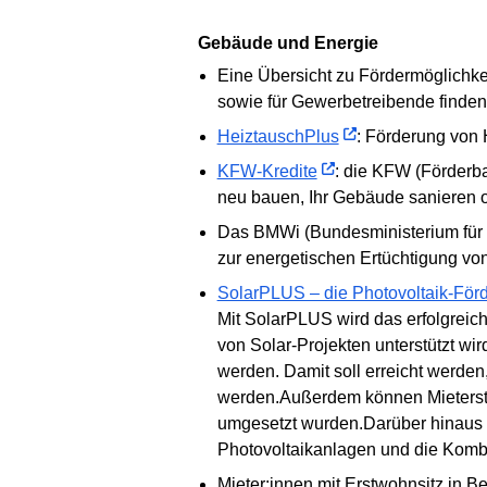
Gebäude und Energie
Eine Übersicht zu Fördermöglichke
sowie für Gewerbetreibende finden
HeiztauschPlus
: Förderung von
KFW-Kredite
: die KFW (Förderba
neu bauen, Ihr Gebäude sanieren od
Das BMWi (Bundesministerium für W
zur energetischen Ertüchtigung v
SolarPLUS – die Photovoltaik-För
Mit SolarPLUS wird das erfolgreic
von Solar-Projekten unterstützt wi
werden. Damit soll erreicht werde
werden.Außerdem können Mieterstro
umgesetzt wurden.Darüber hinaus
Photovoltaikanlagen und die Komb
Mieter:innen mit Erstwohnsitz in B