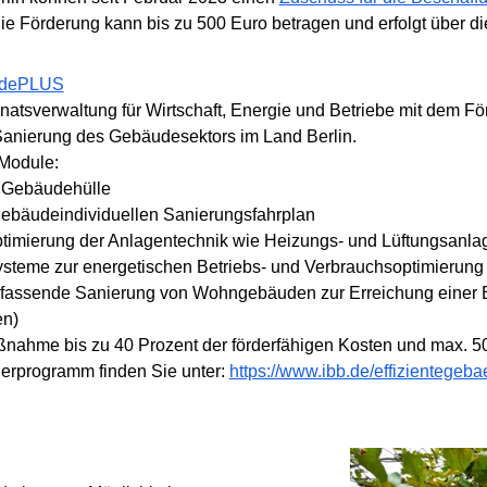
ie Förderung kann bis zu 500 Euro betragen und erfolgt über die
äudePLUS
enatsverwaltung für Wirtschaft, Energie und Betriebe mit dem F
anierung des Gebäudesektors im Land Berlin.
Module:
 Gebäudehülle
gebäudeindividuellen Sanierungsfahrplan
timierung der Anlagentechnik wie Heizungs- und Lüftungsanla
ysteme zur energetischen Betriebs- und Verbrauchsoptimierung
mfassende Sanierung von Wohngebäuden zur Erreichung einer Ef
en)
ßnahme bis zu 40 Prozent der förderfähigen Kosten und max. 
derprogramm finden Sie unter:
https://www.ibb.de/effizientegeb