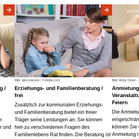
Bild: alexsokolov / Fotolia.com
Bild: Andy Dean -
Erziehungs- und Familienberatung /
Anmietung von Räumen für
frei
Veranstalt
Feiern
Zusätzlich zur kommunalen Erziehungs-
Die Anmietu
und Familienberatung bietet ein freier
eingeschrän
r
Träger seine Leistungen an. Sie können
können Sie d
r und
hier zu verschiedenen Fragen des
Anmietung r
Familienlebens Rat finden. Die Beratung ist