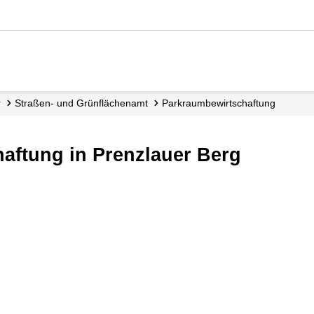
r
Straßen- und Grünflächen­amt
Parkraum­bewirtschaftung
haftung in Prenzlauer Berg