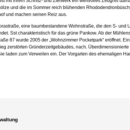
ist mit ihrem Schnitz- und Zierwerk ein wertvolles Zeugnis dam
ölze und die im Sommer reich blühenden Rhododendronbüsche
of und machen seinen Reiz aus.
Florastraße, eine baumbestandene Wohnstraße, die den S‐ und 
ndet. Sst charakteristisch für das grüne Pankow. Ab der Mühlen
traße 87 wurde 2005 der „Wohnzimmer Pocketpark“ eröffnet. E
rieg zerstörten Gründerzeitgebäudes, nach. Überdimensionierte
 Sie laden zum Verweilen ein. Der Vorgarten des ehemaligen Hau
erwaltung