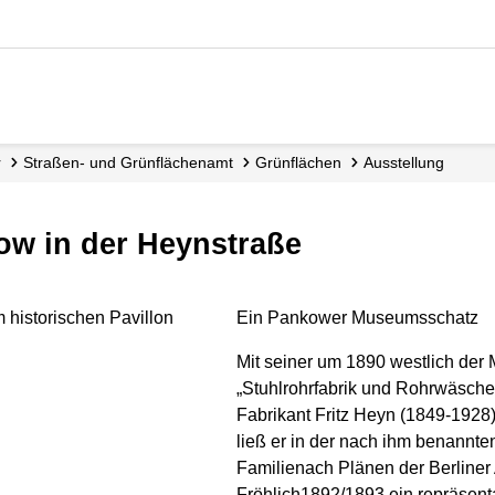
r
Straßen- und Grünflächen­amt
Grünflächen
Ausstellung
ow in der Heynstraße
Ein Pankower Museumsschatz
Mit seiner um 1890 westlich der 
„Stuhlrohrfabrik und Rohrwäscher
Fabrikant Fritz Heyn (1849-1928)
ließ er in der nach ihm benannte
Familienach Plänen der Berliner 
Fröhlich1892/1893 ein repräsent