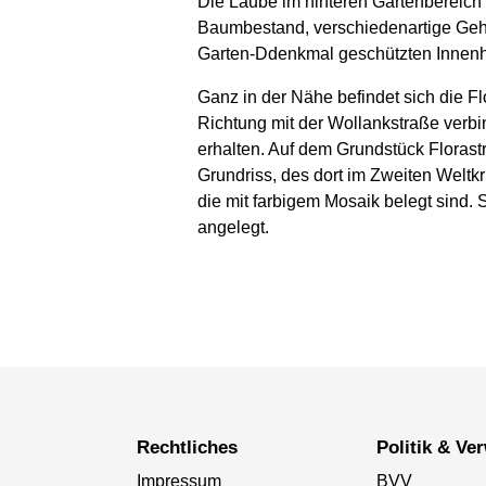
Die Laube im hinteren Gartenbereich 
Baumbestand, verschiedenartige Geh
Garten-Ddenkmal geschützten Innenh
Ganz in der Nähe befindet sich die 
Richtung mit der Wollankstraße verbi
erhalten. Auf dem Grundstück Floras
Grundriss, des dort im Zweiten Weltk
die mit farbigem Mosaik belegt sind.
angelegt.
Rechtliches
Politik & V
Impressum
BVV