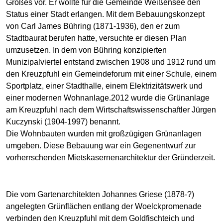
Großes vor. Er wollte für die Gemeinde Weißensee den
Status einer Stadt erlangen. Mit dem Bebauungskonzept
von Carl James Bühring (1871-1936), den er zum
Stadtbaurat berufen hatte, versuchte er diesen Plan
umzusetzen. In dem von Bühring konzipierten
Munizipalviertel entstand zwischen 1908 und 1912 rund um
den Kreuzpfuhl ein Gemeindeforum mit einer Schule, einem
Sportplatz, einer Stadthalle, einem Elektrizitätswerk und
einer modernen Wohnanlage.2012 wurde die Grünanlage
am Kreuzpfuhl nach dem Wirt­schafts­wissen­schaftler Jürgen
Kuczynski (1904-1997) benannt.
Die Wohnbauten wurden mit großzügigen Grünanlagen
umgeben. Diese Bebauung war ein Gegenentwurf zur
vorherrschenden Mietskasernenarchitektur der Gründerzeit.
Die vom Gartenarchitekten Johannes Griese (1878-?)
angelegten Grünflächen entlang der Woelckpromenade
verbinden den Kreuzpfuhl mit dem Goldfischteich und