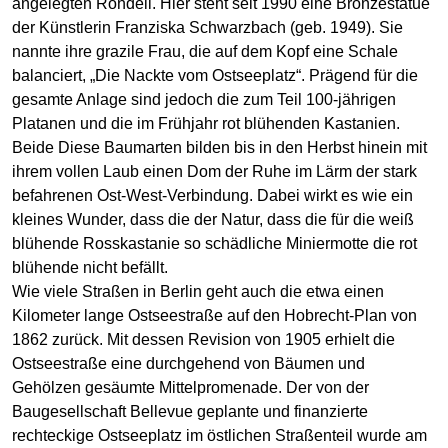
angelegten Rondell. Hier steht seit 1990 eine Bronzestatue
der Künstlerin Franziska Schwarzbach (geb. 1949). Sie
nannte ihre grazile Frau, die auf dem Kopf eine Schale
balanciert, „Die Nackte vom Ostseeplatz“. Prägend für die
gesamte Anlage sind jedoch die zum Teil 100-jährigen
Platanen und die im Frühjahr rot blühenden Kastanien.
Beide Diese Baumarten bilden bis in den Herbst hinein mit
ihrem vollen Laub einen Dom der Ruhe im Lärm der stark
befahrenen Ost-West-Verbindung. Dabei wirkt es wie ein
kleines Wunder, dass die der Natur, dass die für die weiß
blühende Rosskastanie so schädliche Miniermotte die rot
blühende nicht befällt.
Wie viele Straßen in Berlin geht auch die etwa einen
Kilometer lange Ostseestraße auf den Hobrecht-Plan von
1862 zurück. Mit dessen Revision von 1905 erhielt die
Ostseestraße eine durchgehend von Bäumen und
Gehölzen gesäumte Mittelpromenade. Der von der
Baugesellschaft Bellevue geplante und finanzierte
rechteckige Ostseeplatz im östlichen Straßenteil wurde am