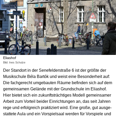
Eliashof
Bild: Ines Schulze
Der Standort in der Senefelderstraße 6 ist der größte der
Musikschule Béla Bartók und weist eine Beson­der­heit auf:
Die fach­gerecht umge­bauten Räume befinden sich auf dem
gemein­samen Gelände mit der Grund­schule im Eliashof.
Hier bietet sich ein zukunfts­trächtiges Modell gemein­samer
Arbeit zum Vorteil beider Einrichtungen an, das seit Jahren
rege und erfolg­reich praktiziert wird. Eine große, gut ausge­
stattete Aula und ein Vor­spiel­saal werden für Vorspiele und