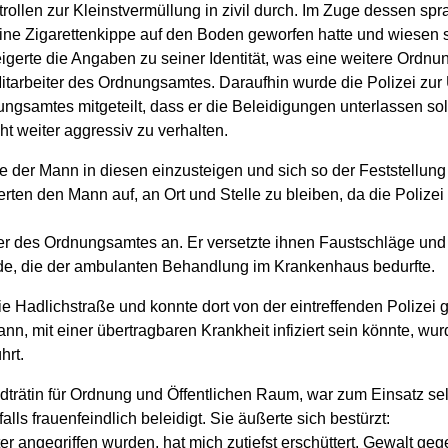
ollen zur Kleinstvermüllung in zivil durch. Im Zuge dessen sp
ne Zigarettenkippe auf den Boden geworfen hatte und wiesen si
rte die Angaben zu seiner Identität, was eine weitere Ordnungs
 Mitarbeiter des Ordnungsamtes. Daraufhin wurde die Polizei z
ngsamtes mitgeteilt, dass er die Beleidigungen unterlassen solle
t weiter aggressiv zu verhalten.
te der Mann in diesen einzusteigen und sich so der Feststellung
ten den Mann auf, an Ort und Stelle zu bleiben, da die Polizei
iter des Ordnungsamtes an. Er versetzte ihnen Faustschläge und
de, die der ambulanten Behandlung im Krankenhaus bedurfte.
e Hadlichstraße und konnte dort von der eintreffenden Polizei g
ann, mit einer übertragbaren Krankheit infiziert sein könnte, wu
hrt.
dträtin für Ordnung und Öffentlichen Raum, war zum Einsatz sel
frauenfeindlich beleidigt. Sie äußerte sich bestürzt:
iter angegriffen wurden, hat mich zutiefst erschüttert. Gewalt geg